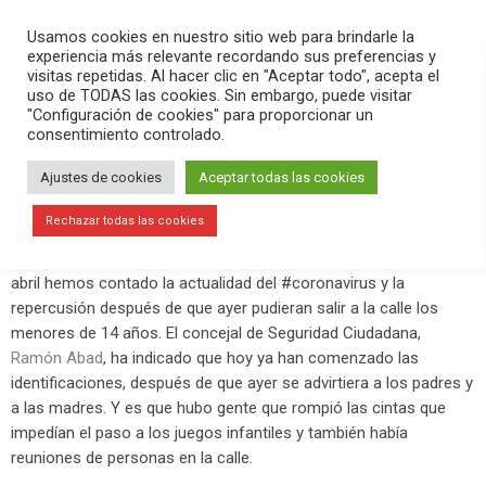
PLAY
search
menu
pause
Usamos cookies en nuestro sitio web para brindarle la
experiencia más relevante recordando sus preferencias y
visitas repetidas. Al hacer clic en "Aceptar todo", acepta el
uso de TODAS las cookies. Sin embargo, puede visitar
abril 27, 2020
"Configuración de cookies" para proporcionar un
consentimiento controlado.
Julián Fernández: «Con mucho dolor
de corazón hemos tomado la
Ajustes de cookies
Aceptar todas las cookies
decisión de suspender las fiestas»
Rechazar todas las cookies
En el programa
Versión Radio-El Aperitivo
de este lunes 27 de
abril hemos contado la actualidad del #coronavirus y la
repercusión después de que ayer pudieran salir a la calle los
menores de 14 años. El concejal de Seguridad Ciudadana,
Ramón Abad
, ha indicado que hoy ya han comenzado las
identificaciones, después de que ayer se advirtiera a los padres y
a las madres. Y es que hubo gente que rompió las cintas que
impedían el paso a los juegos infantiles y también había
reuniones de personas en la calle.