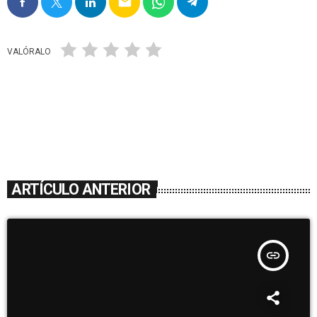
email
VALÓRALO
ARTÍCULO ANTERIOR
insert_link