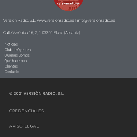
Versión Radio, S.L. www.versionradio.es |
info@versionradio.es
Calle Verónica 16, 2, 1 03201 Elche (Alicante)
Noticias
Club de Oyentes
Quienes Somos
Qué hacemos
Clientes
Contacto
© 2021 VERSIÓN RADIO, S.L.
CREDENCIALES
AVISO LEGAL