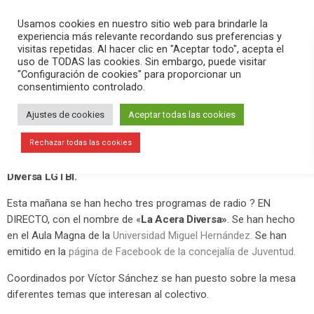
PLAY
search
menu
pause
Usamos cookies en nuestro sitio web para brindarle la
experiencia más relevante recordando sus preferencias y
visitas repetidas. Al hacer clic en "Aceptar todo", acepta el
uso de TODAS las cookies. Sin embargo, puede visitar
mayo 24, 2019
"Configuración de cookies" para proporcionar un
consentimiento controlado.
«La Acera Diversa», el anticipio del
Festival Diversa, desde la UMH
Ajustes de cookies
Aceptar todas las cookies
Las concejalías de Juventud y Cultura del Ayuntamiento de Elche
Rechazar todas las cookies
han preparado una intensa programación para el
Festival
Diversa LGTBI.
Esta mañana se han hecho tres programas de radio ? EN
DIRECTO, con el nombre de «
La Acera Diversa»
. Se han hecho
en el Aula Magna de la
Universidad Miguel Hernández.
Se han
emitido en la
página de Facebook de la concejalía de Juventud.
Coordinados por Víctor Sánchez se han puesto sobre la mesa
diferentes temas que interesan al colectivo.