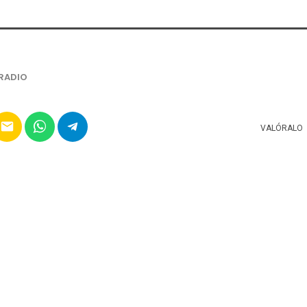
RADIO
email
VALÓRALO