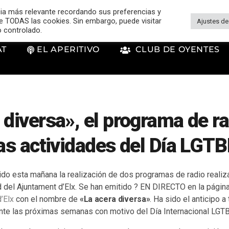
cia más relevante recordando sus preferencias y
 de TODAS las cookies. Sin embargo, puede visitar
Ajustes de
o controlado.
AT
EL APERITIVO
CLUB DE OYENTES
 diversa», el programa de r
las actividades del Día LGTB
gido esta mañana la realización de dos programas de radio reali
d del Ajuntament d’Elx. Se han emitido ? EN DIRECTO en la pági
’Elx
con el nombre de
«La acera diversa»
. Ha sido el anticipo 
ante las próximas semanas con motivo del Día Internacional LGTB