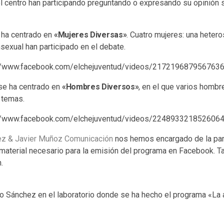
 centro han participando preguntando o expresando su opinión 
 ha centrado en
«Mujeres Diversas»
. Cuatro mujeres: una hetero
nsexual han participado en el debate.
://www.facebook.com/elchejuventud/videos/2172196879567636
se ha centrado en
«Hombres Diversos»
, en el que varios homb
 temas.
://www.facebook.com/elchejuventud/videos/2248933218526064
ez & Javier Muñoz Comunicación
nos hemos encargado de la part
l material necesario para la emisión del programa en Facebook.
.
o Sánchez en el laboratorio donde se ha hecho el programa «La 