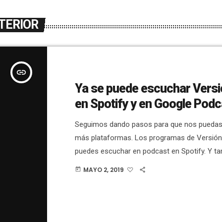
TERIOR
insert_link
Ya se puede escuchar Versi
en Spotify y en Google Podc
Seguimos dando pasos para que nos puedas
más plataformas. Los programas de Versión 
puedes escuchar en podcast en Spotify. Y t
escuchar Versión Radio en Google Podcast d
MAYO 2, 2019
today
El programa Versión Radio lo hacemos de f
simultánea ? EN DIRECTO en Facebook y Twit
miércoles a partir de las 22:00 horas, pero 
especiales como el que hicimos el pasado […