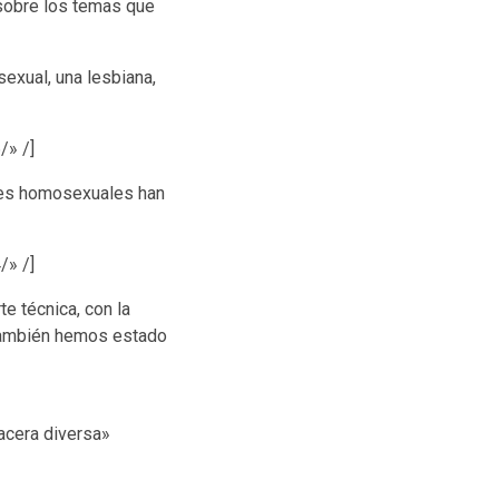
sobre los temas que
sexual, una lesbiana,
/» /]
res homosexuales han
/» /]
e técnica, con la
 También hemos estado
acera diversa»