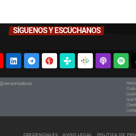
SÍGUENOS Y ESCÚCHANOS
Notic
o@versionradio.es
Club 
Quie
Qué 
Clien
Conta
CREDENCIALES
AVISO LEGAL
POLÍTICA DE PR