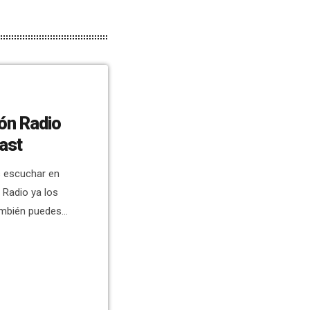
ón Radio
ast
 escuchar en
Radio ya los
ambién puedes
esde el móvil.
orma
ter los
hay programas
]