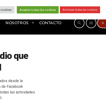
 cookies
Aceptar todas las cookies
Rechazar todas las cookies
play_arrow
search
menu
NOSOTROS
CONTACTO
adio que
I
zados desde la
na de Facebook
a todas las actividades
I.