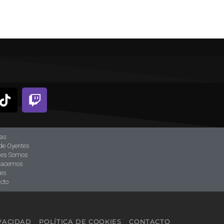
ias
de Oyentes
nes Somos
hacemos
tes
cto
IVACIDAD
POLÍTICA DE COOKIES
CONTACTO