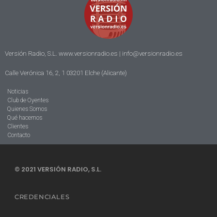
Versión Radio, S.L. www.versionradio.es |
info@versionradio.es
Calle Verónica 16, 2, 1 03201 Elche (Alicante)
Noticias
Club de Oyentes
Quienes Somos
Qué hacemos
Clientes
Contacto
© 2021 VERSIÓN RADIO, S.L.
CREDENCIALES