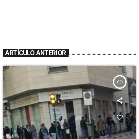
ARTÍCULO ANTERIOR
insert_link