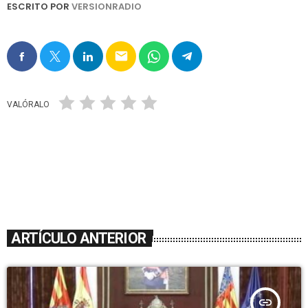
ESCRITO POR
VERSIONRADIO
email
VALÓRALO
ARTÍCULO ANTERIOR
insert_link