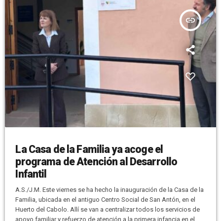
insert_link
La Casa de la Familia ya acoge el
programa de Atención al Desarrollo
Infantil
A.S./J.M. Este viernes se ha hecho la inauguración de la Casa de la
Familia, ubicada en el antiguo Centro Social de San Antón, en el
Huerto del Cabolo. Allí se van a centralizar todos los servicios de
apoyo familiar y refuerzo de atención a la primera infancia en el