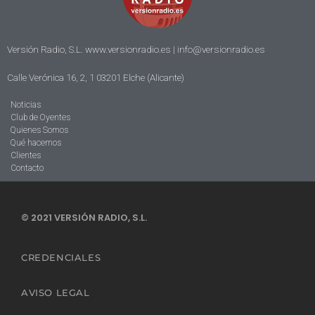
Versión Radio, S.L. www.versionradio.es |
info@versionradio.es
Calle Verónica 16, 2, 1 03201 Elche (Alicante)
Noticias
Club de Oyentes
Quienes Somos
Qué hacemos
Clientes
Contacto
© 2021 VERSIÓN RADIO, S.L.
CREDENCIALES
AVISO LEGAL