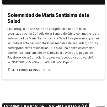
Solemnidad de María Santísima de la
Salud
La parroquia de San Antón ha acogido esta tarde la misa
organizada por la Cofradía de la Sangre de Cristo con motivo de la
solemnidad de María Santísima de la Salud. Las personas que han
acudido al acto han respetado las medidas de seguridad, con las
correspondientes mascarillas... Ha sido una bonita celebración,
que hemos retransmitido EN DIRECTO a través de la página de
Facebook de la Cofradía. https://www.facebook.com/watch/?
v=636110203756860&extid=Ch5L8nvVaEKqeCrP
today
SEPTIEMBRE 13, 2020
COMENTARIOS DE LAS ENTRADAS (0)