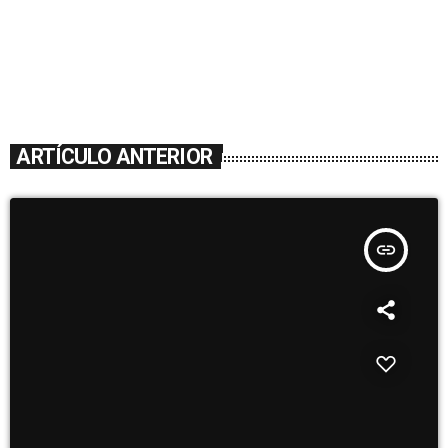
ARTÍCULO ANTERIOR
insert_link