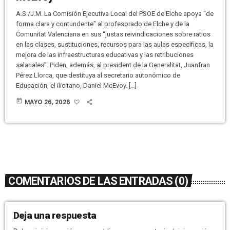
A.S./J.M. La Comisión Ejecutiva Local del PSOE de Elche apoya “de
forma clara y contundente” al profesorado de Elche y de la
Comunitat Valenciana en sus “justas reivindicaciones sobre ratios
en las clases, sustituciones, recursos para las aulas específicas, la
mejora de las infraestructuras educativas y las retribuciones
salariales”. Piden, además, al president de la Generalitat, Juanfran
Pérez Llorca, que destituya al secretario autonómico de
Educación, el ilicitano, Daniel McEvoy. […]
today
MAYO 26, 2026
COMENTARIOS DE LAS ENTRADAS (0)
Deja una respuesta