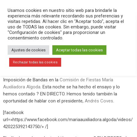
PLAY
search
menu
pause
Usamos cookies en nuestro sitio web para brindarle la
experiencia más relevante recordando sus preferencias y
visitas repetidas. Al hacer clic en "Aceptar todo", acepta el
uso de TODAS las cookies. Sin embargo, puede visitar
mayo 9, 2019
"Configuración de cookies" para proporcionar un
consentimiento controlado.
La Comisión de Fiestas María
Auxiliadora Algoda prepara sus
Ajustes de cookies
Aceptar todas las cookies
fiestas
Rechazar todas las cookies
El sábado 11 de mayo a las 22:30 horas se hará el acto de
Imposición de Bandas en la
Comisión de Fiestas María
Auxiliadora Algoda
. Esta noche se ha hecho el ensayo y lo
hemos contado ? EN DIRECTO. Hemos tenido también la
oportunidad de hablar con el presidente,
Andrés Coves
.
[facebook
url=»https://www.facebook.com/mariaauxiliadora.algoda/videos/
420225392143750/» /]