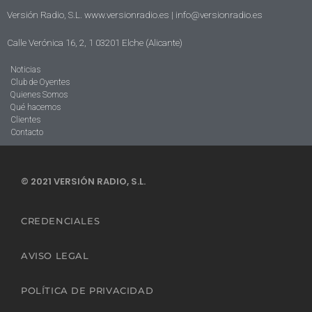
Versión Radio, S.L. www.versionradio.es |
info@versionradio.es
Calle Verónica 16, 2, 1 03201 Elche (Alicante)
Noticias
Club de Oyentes
Quienes Somos
Qué hacemos
Clientes
Contacto
© 2021 VERSIÓN RADIO, S.L.
CREDENCIALES
AVISO LEGAL
POLÍTICA DE PRIVACIDAD