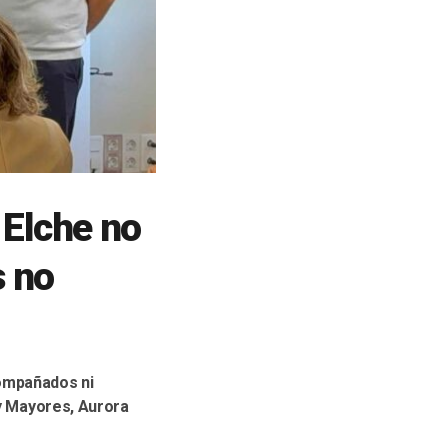
 Elche no
s no
compañados ni
 y Mayores, Aurora