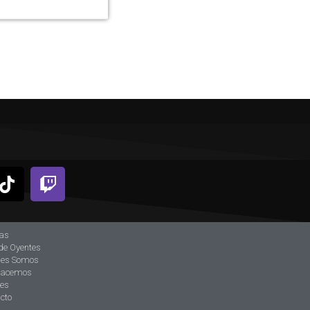
ias
de Oyentes
nes Somos
hacemos
tes
cto