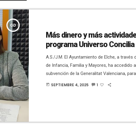
insert_link
Más dinero y más actividade
programa Universo Concilia
A.S./J.M. El Ayuntamiento de Elche, a través d
de Infancia, Familia y Mayores, ha accedido 
subvención de la Generalitat Valenciana, para
de proyectos de servicios de cuidados profe
SEPTIEMBRE 4, 2025
1
today
para facilitar la conciliación de familias con
menores a su cargo. La ayuda asciende a 19
más del doble de la cantidad del año pasado,
78.829 euros. Con esta subvención, desde la 