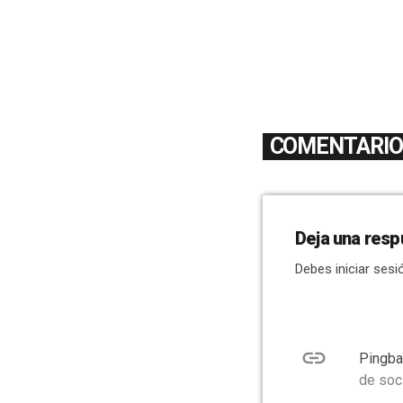
COMENTARIOS
Deja una resp
Debes iniciar sesi
link
Pingba
de soc