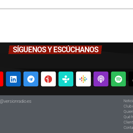
SÍGUENOS Y ESCÚCHANOS
Notic
o@versionradio.es
Club 
Quie
Qué 
Clien
Conta