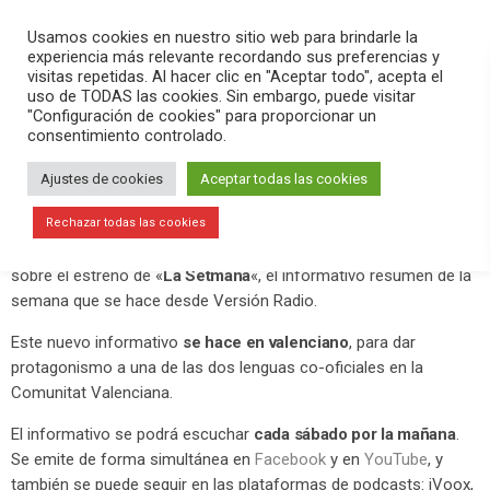
PLAY
search
menu
pause
Usamos cookies en nuestro sitio web para brindarle la
experiencia más relevante recordando sus preferencias y
visitas repetidas. Al hacer clic en "Aceptar todo", acepta el
uso de TODAS las cookies. Sin embargo, puede visitar
enero 10, 2021
"Configuración de cookies" para proporcionar un
consentimiento controlado.
La Guía de la Radio publica el estreno
de «La Setmana»
Ajustes de cookies
Aceptar todas las cookies
La web
La Guía de la Radio
, especializada en noticias del mundo
Rechazar todas las cookies
radiofónico, ha publicado este domingo 10 de enero la noticia
sobre el estreno de «
La Setmana
«, el informativo resumen de la
semana que se hace desde Versión Radio.
Este nuevo informativo
se hace en valenciano
, para dar
protagonismo a una de las dos lenguas co-oficiales en la
Comunitat Valenciana.
El informativo se podrá escuchar
cada sábado por la mañana
.
Se emite de forma simultánea en
Facebook
y en
YouTube
, y
también se puede seguir en las plataformas de podcasts: iVoox,