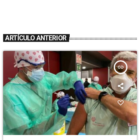
ARTÍCULO ANTERIOR
insert_link