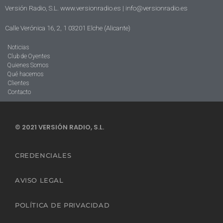
Versión Radio, S.L. www.versionradio.es |
info@versionradio.es
Calle Verónica 16, 2, 1 03201 Elche (Alicante)
Noticias
Club de Oyentes
Quienes Somos
Qué hacemos
Clientes
Contacto
© 2021 VERSIÓN RADIO, S.L.
CREDENCIALES
AVISO LEGAL
POLÍTICA DE PRIVACIDAD