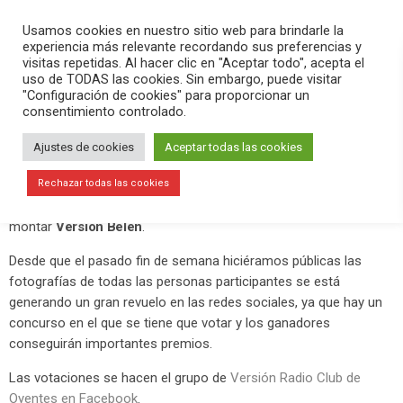
PLAY
search
menu
pause
Usamos cookies en nuestro sitio web para brindarle la
experiencia más relevante recordando sus preferencias y
visitas repetidas. Al hacer clic en "Aceptar todo", acepta el
uso de TODAS las cookies. Sin embargo, puede visitar
diciembre 16, 2020
"Configuración de cookies" para proporcionar un
consentimiento controlado.
La Guía de la Radio se hace eco de
Versión Belén
Ajustes de cookies
Aceptar todas las cookies
La Guía de la Radio, la web especializada en noticias de radio
Rechazar todas las cookies
desde 1997, se ha hecho eco de la iniciativa de Versión Radio, de
montar
Versión Belén
.
Desde que el pasado fin de semana hiciéramos públicas las
fotografías de todas las personas participantes se está
generando un gran revuelo en las redes sociales, ya que hay un
concurso en el que se tiene que votar y los ganadores
conseguirán importantes premios.
Las votaciones se hacen el grupo de
Versión Radio Club de
Oyentes en Facebook
.