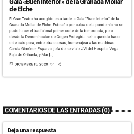
Gala «Buen Interior» de la Granada Mollar
de Elche
El Gran Teatro ha acogido esta tarde la Gala "Buen Interior" de la
Granada Mollar de Elche. Este año por culpa de la pandemia no se
pudo hacer el tradicional primer corte de la temporada, pero
desde la Denominación de Origen Protegida se ha querido hacer
este acto para, entre otras cosas, homenajear a las madrinas:
Carola Giménez-Esparza, jefa de servicio UVI del Hospital Vega
Baja de Orihuela, y Mar […]
today
DICIEMBRE 15, 2020
COMENTARIOS DE LAS ENTRADAS (0)
Deja una respuesta