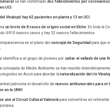
 General
se han confirmado
dos fallecimientos por coronavirus
 en UCI
.
del Vinalopó hay 62 pacientes en planta y 13 en UCI
.
rma
un brote de 8 casos de origen social en Elche
. En toda la C
ado 4.810 nuevos casos y hay 52 nuevos fallecimientos.
comparecencia en el pleno del
concejal de Seguridad
para que i
.
al identifica a un grupo de jóvenes por
saltar el vallado de una fi
a concejalía de Medio Ambiente se han reunido telemáticamente
ologistes en Acció para abordar la
naturalización del río Vinal
entral patrocina el desarrollo de
nuevos antitumorales para el 
on en la UMH
.
e une al Circuit Cultural Valencià
para convertirse en referente
mporánea.