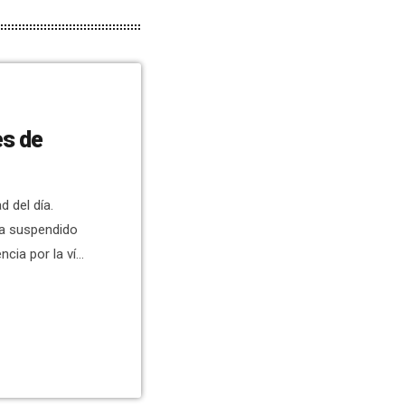
es de
 del día.
ha suspendido
cia por la vía
mado dos
entes en planta
2 pacientes en
e de 8 casos de