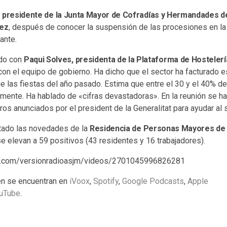
l
presidente de la Junta Mayor de Cofradías y Hermandades d
nez
, después de conocer la suspensión de las procesiones en la c
ante.
do con
Paqui Solves, presidenta de la Plataforma de Hostelerí
con el equipo de gobierno. Ha dicho que el sector ha facturado e
 las fiestas del año pasado. Estima que entre el 30 y el 40% d
mente. Ha hablado de «cifras devastadoras». En la reunión se ha
os anunciados por el president de la Generalitat para ayudar al s
ado las novedades de la
Residencia de Personas Mayores de 
e elevan a 59 positivos (43 residentes y 16 trabajadores).
k.com/versionradioasjm/videos/2701045996826281
n se encuentran en
iVoox
,
Spotify
,
Google Podcasts
,
Apple
uTube
.