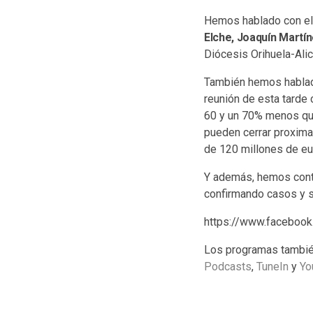
Hemos hablado con e
Elche, Joaquín Martí
Diócesis Orihuela-Alic
También hemos habla
reunión de esta tarde 
60 y un 70% menos que
pueden cerrar proxima
de 120 millones de eur
Y además, hemos cont
confirmando casos y s
https://www.faceboo
Los programas tambié
Podcasts
,
TuneIn
y
Yo