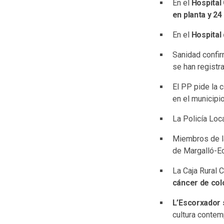
En el
Hospital
en planta y 24
En el
Hospital 
Sanidad confi
se han registr
El PP pide la 
en el municipio
La Policía Loc
Miembros de l
de Margalló-Ec
La Caja Rural C
cáncer de col
L’Escorxador s
cultura conte