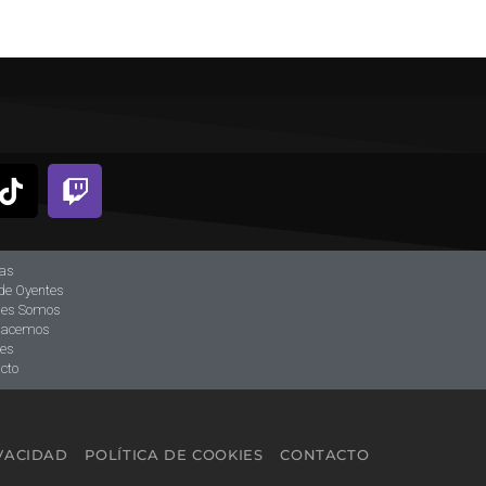
ias
de Oyentes
nes Somos
hacemos
tes
cto
IVACIDAD
POLÍTICA DE COOKIES
CONTACTO