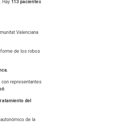
. Hay
113 pacientes
omunitat Valenciana
nforme de los robos
nca.
 con representantes
opó
.
tratamiento del
 autonómico de la