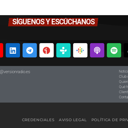
SÍGUENOS Y ESCÚCHANOS
Notic
o@versionradio.es
Club 
Quie
Qué 
Clien
Conta
CREDENCIALES
AVISO LEGAL
POLÍTICA DE PR