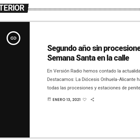
TERIOR
insert_link
Segundo año sin procesion
Semana Santa en la calle
En Versión Radio hemos contado la actualidad
Destacamos: La Diócesis Orihuela-Alicante 
todas las procesiones y estaciones de peniten
pública.En el Hospital General se han confir
ENERO 13, 2021
today
fallecimientos por coronavirus. Hay 113 paci
y 24 en UCI.En el Hospital del Vinalopó hay 6
planta y 13 en UCI.Sanidad confirma un brot
origen social en Elche. En […]