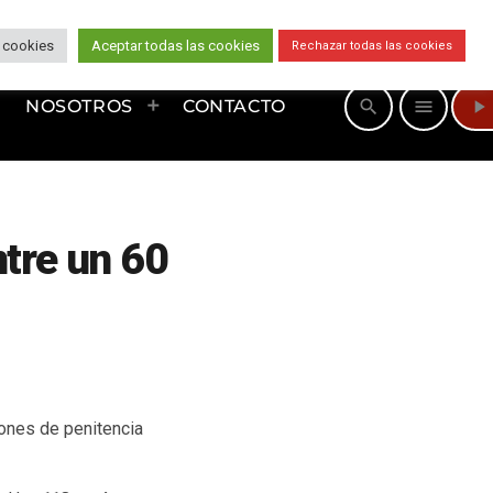
 cookies
Aceptar todas las cookies
Rechazar todas las cookies
play_arrow
search
menu
NOSOTROS
CONTACTO
ntre un 60
ones de penitencia