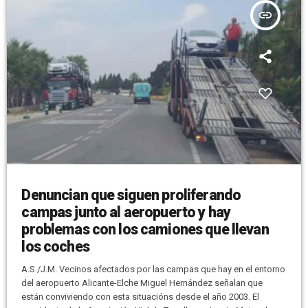
insert_link
Denuncian que siguen proliferando
campas junto al aeropuerto y hay
problemas con los camiones que llevan
los coches
A.S./J.M. Vecinos afectados por las campas que hay en el entorno
del aeropuerto Alicante-Elche Miguel Hernández señalan que
están conviviendo con esta situacións desde el año 2003. El