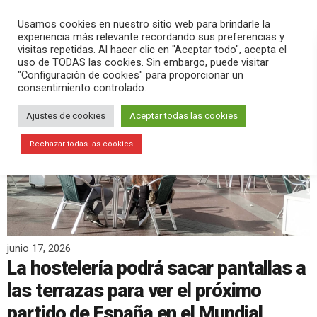
PLAY
search
menu
pause
Usamos cookies en nuestro sitio web para brindarle la
experiencia más relevante recordando sus preferencias y
visitas repetidas. Al hacer clic en "Aceptar todo", acepta el
uso de TODAS las cookies. Sin embargo, puede visitar
"Configuración de cookies" para proporcionar un
consentimiento controlado.
Ajustes de cookies
Aceptar todas las cookies
Rechazar todas las cookies
junio 17, 2026
La hostelería podrá sacar pantallas a
las terrazas para ver el próximo
partido de España en el Mundial