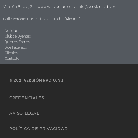
Versión Radio, S.L. www.versionradio.es |
info@versionradio.es
Calle Verónica 16, 2, 1 03201 Elche (Alicante)
Noticias
Club de Oyentes
Quienes Somos
Qué hacemos
Clientes
Contacto
© 2021 VERSIÓN RADIO, S.L.
CREDENCIALES
AVISO LEGAL
POLÍTICA DE PRIVACIDAD