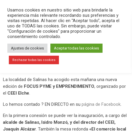
PLAY
search
menu
pause
Usamos cookies en nuestro sitio web para brindarle la
experiencia más relevante recordando sus preferencias y
visitas repetidas. Al hacer clic en "Aceptar todo", acepta el
uso de TODAS las cookies. Sin embargo, puede visitar
junio 28, 2019
"Configuración de cookies" para proporcionar un
consentimiento controlado.
La importancia de las redes para
reinventar negocios, tema central del
Ajustes de cookies
Aceptar todas las cookies
FOCUS PYME y EMPRENDIMIENTO en
Rechazar todas las cookies
Salinas
La localidad de Salinas ha acogido esta mañana una nueva
edición de
FOCUS PYME y EMPRENDIMIENTO
, organizado por
el
CEEI Elche
.
Lo hemos contado ? EN DIRECTO en su
página de Facebook
.
En la primera conexión se puede ver la inauguración, a cargo del
alcalde de Salinas, Isidro Monzó, y del director del CEEI,
Joaquín Alcázar
. También la mesa redonda
«El comercio local