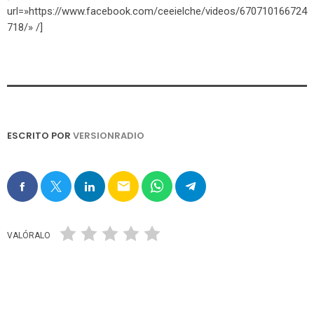
url=»https://www.facebook.com/ceeielche/videos/670710166724
718/» /]
ESCRITO POR
VERSIONRADIO
email
VALÓRALO