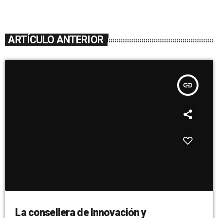
ARTÍCULO ANTERIOR
insert_link
La consellera de Innovación y