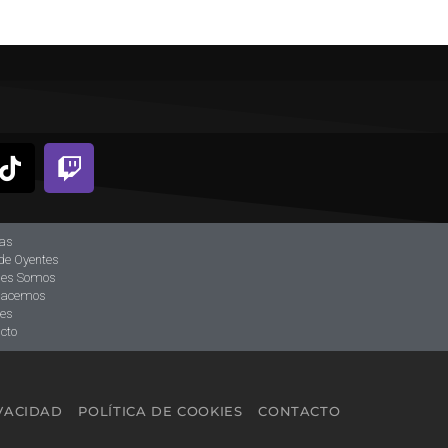
ias
de Oyentes
nes Somos
hacemos
tes
cto
IVACIDAD
POLÍTICA DE COOKIES
CONTACTO