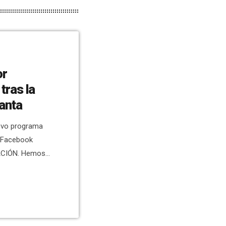
or
tras la
anta
evo programa
e Facebook
ACIÓN. Hemos
en las que se
blanca, tal y
sión Radio-
 y jefe de