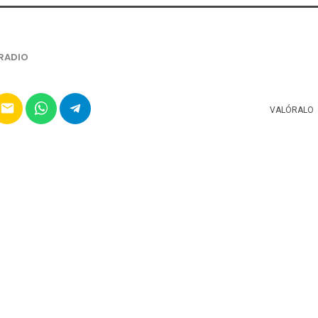
RADIO
email
VALÓRALO