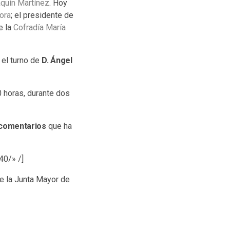
quín Martínez
. Hoy
ora
; el presidente de
e la
Cofradía María
 el turno de
D. Ángel
0 horas, durante dos
comentarios
que ha
0/» /]
e la Junta Mayor de