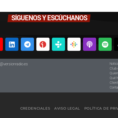
SÍGUENOS Y ESCÚCHANOS
Notic
o@versionradio.es
Club 
Quie
Qué 
Clien
Conta
CREDENCIALES
AVISO LEGAL
POLÍTICA DE PR