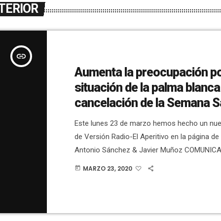
TERIOR
insert_link
Aumenta la preocupación p
situación de la palma blanca 
cancelación de la Semana S
Este lunes 23 de marzo hemos hecho un nu
de Versión Radio-El Aperitivo en la página d
Antonio Sánchez & Javier Muñoz COMUNIC
repasado la actualidad de las últimas horas, 
MARZO 23, 2020
today
ha seguido hablando la situación de la palma 
como ya hicimos anoche en el programa Ver
#QuédateEnCasa con el director de marketing
operaciones de Todo Palmera, Miguel […]