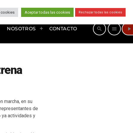
 cookies
Aceptar todas las cookies
Rechazar todas las cookies
play_arrow
search
menu
NOSOTROS
CONTACTO
trena
n marcha, en su
 representantes de
 ya actividades y