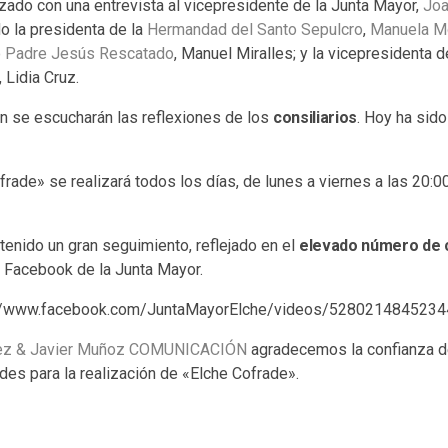
ado con una entrevista al vicepresidente de la Junta Mayor,
Joa
o la presidenta de la
Hermandad del Santo Sepulcro
,
Manuela M
o Padre Jesús Rescatado
, Manuel Miralles; y la vicepresidenta d
, Lidia Cruz.
n se escucharán las reflexiones de los
consiliarios
. Hoy ha sido
rade» se realizará todos los días, de lunes a viernes a las 20:0
tenido un gran seguimiento, reflejado en el
elevado número de 
e Facebook de la Junta Mayor.
s://www.facebook.com/JuntaMayorElche/videos/52802148452344
hez & Javier Muñoz COMUNICACIÓN
agradecemos la confianza d
es para la realización de «Elche Cofrade».