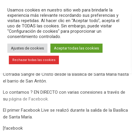
PLAY
search
menu
pause
Usamos cookies en nuestro sitio web para brindarle la
experiencia más relevante recordando sus preferencias y
visitas repetidas. Al hacer clic en "Aceptar todo", acepta el
uso de TODAS las cookies. Sin embargo, puede visitar
abril 19, 2019
"Configuración de cookies" para proporcionar un
consentimiento controlado.
La ligera lluvia no impide la Estación
de Penitencia de la Sangre de Cristo
Ajustes de cookies
Aceptar todas las cookies
Aunque hubo una ligera lluvia en algún momento del recorrido, se
Rechazar todas las cookies
hizo sin ningún contratiempo la Estación de Penitencia de la
Cofradía Sangre de Cristo desde la Basílica de Santa María hasta
el barrio de San Antón.
Lo contamos ? EN DIRECTO con varias conexiones a través de
su
página de Facebook.
El primer Facebook Live se realizó durante la salida de la Basílica
de Santa María.
[facebook