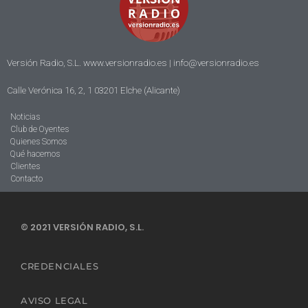
Versión Radio, S.L. www.versionradio.es |
info@versionradio.es
Calle Verónica 16, 2, 1 03201 Elche (Alicante)
Noticias
Club de Oyentes
Quienes Somos
Qué hacemos
Clientes
Contacto
© 2021 VERSIÓN RADIO, S.L.
CREDENCIALES
AVISO LEGAL