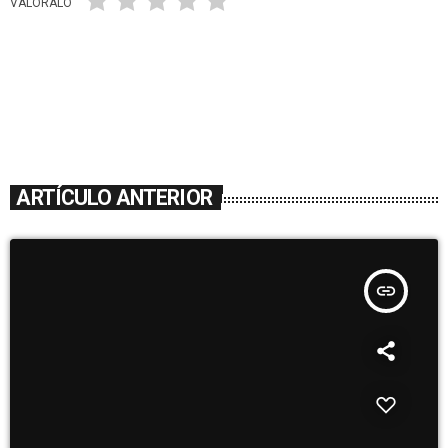
VALÓRALO
ARTÍCULO ANTERIOR
insert_link