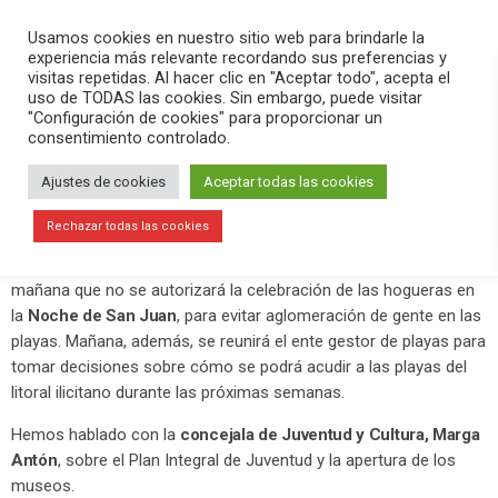
PLAY
search
menu
pause
Usamos cookies en nuestro sitio web para brindarle la
experiencia más relevante recordando sus preferencias y
visitas repetidas. Al hacer clic en "Aceptar todo", acepta el
uso de TODAS las cookies. Sin embargo, puede visitar
junio 9, 2020
"Configuración de cookies" para proporcionar un
consentimiento controlado.
La Noche de San Juan no se podrá
celebrar en Elche en la playa con
Ajustes de cookies
Aceptar todas las cookies
hogueras
Rechazar todas las cookies
El
alcalde de Elche, Carlos González
, ha anunciado esta
mañana que no se autorizará la celebración de las hogueras en
la
Noche de San Juan
, para evitar aglomeración de gente en las
playas. Mañana, además, se reunirá el ente gestor de playas para
tomar decisiones sobre cómo se podrá acudir a las playas del
litoral ilicitano durante las próximas semanas.
Hemos hablado con la
concejala de Juventud y Cultura, Marga
Antón
, sobre el Plan Integral de Juventud y la apertura de los
museos.