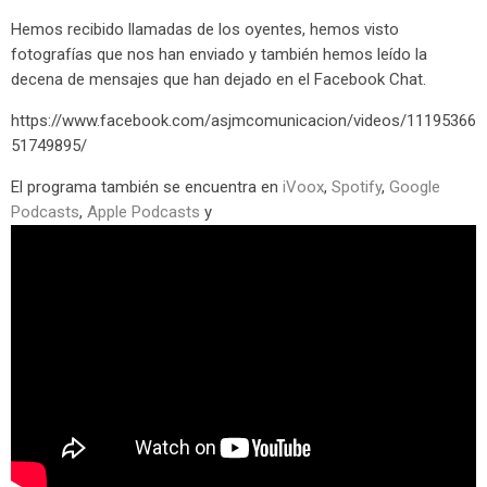
Hemos recibido llamadas de los oyentes, hemos visto
fotografías que nos han enviado y también hemos leído la
decena de mensajes que han dejado en el Facebook Chat.
https://www.facebook.com/asjmcomunicacion/videos/11195366
51749895/
El programa también se encuentra en
iVoox
,
Spotify
,
Google
Podcasts
,
Apple Podcasts
y