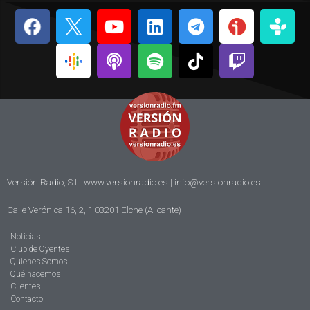
Versión Radio, S.L. www.versionradio.es |
info@versionradio.es
Calle Verónica 16, 2, 1 03201 Elche (Alicante)
Noticias
Club de Oyentes
Quienes Somos
Qué hacemos
Clientes
Contacto