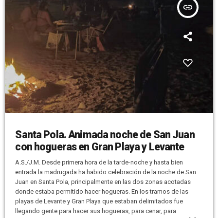
insert_link
Santa Pola. Animada noche de San Juan
con hogueras en Gran Playa y Levante
A.S./J.M. Desde primera hora de la tarde-noche y hasta bien
entrada la madrugada ha habido celebración de la noche de San
Juan en Santa Pola, principalmente en las dos zonas acotadas
donde estaba permitido hacer hogueras. En los tramos de las
playas de Levante y Gran Playa que estaban delimitados fue
llegando gente para hacer sus hogueras, para cenar, para