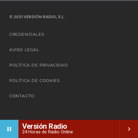
© 2021 VERSIÓN RADIO, S.L.
CREDENCIALES
AVISO LEGAL
POLÍTICA DE PRIVACIDAD
POLÍTICA DE COOKIES
CONTACTO
Versión Radio
pause
keyboard_arrow_right
24 Horas de Radio Online