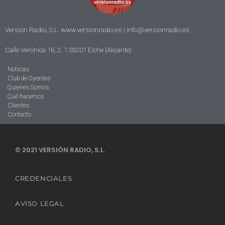
Versión Radio, S.L. www.versionradio.es |
info@versionradio.es
Calle Verónica 16, 2, 1 03201 Elche (Alicante)
Noticias
Club de Oyentes
Quienes Somos
Qué hacemos
Clientes
Contacto
© 2021 VERSIÓN RADIO, S.L.
CREDENCIALES
AVISO LEGAL