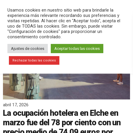
PLAY
search
menu
pause
Usamos cookies en nuestro sitio web para brindarle la
experiencia más relevante recordando sus preferencias y
visitas repetidas. Al hacer clic en "Aceptar todo", acepta el
uso de TODAS las cookies. Sin embargo, puede visitar
"Configuración de cookies" para proporcionar un
consentimiento controlado.
Ajustes de cookies
Aceptar todas las cookies
Rechazar todas las cookies
abril 17, 2026
La ocupación hotelera en Elche en
marzo fue del 78 por ciento con un
precio medio de 74,09 euros por