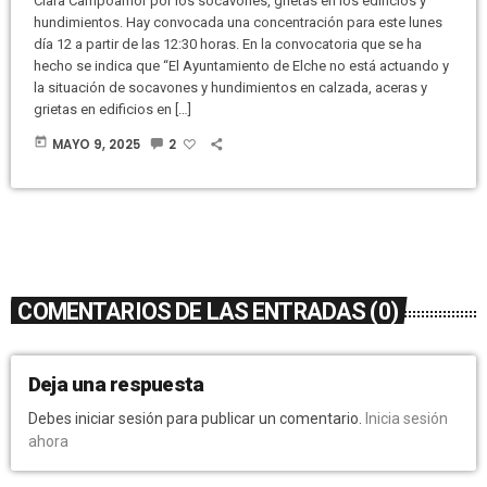
Clara Campoamor por los socavones, grietas en los edificios y
hundimientos. Hay convocada una concentración para este lunes
día 12 a partir de las 12:30 horas. En la convocatoria que se ha
hecho se indica que “El Ayuntamiento de Elche no está actuando y
la situación de socavones y hundimientos en calzada, aceras y
grietas en edificios en […]
today
MAYO 9, 2025
2
COMENTARIOS DE LAS ENTRADAS (0)
Deja una respuesta
Debes iniciar sesión para publicar un comentario.
Inicia sesión
ahora