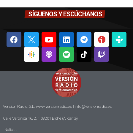
SÍGUENOS Y ESCÚCHANOS
Versión Radio, S.L. www.versionradio.es |
info@versionradio.es
Calle Verónica 16, 2, 1 03201 Elche (Alicante)
Noticias