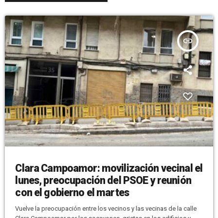
insert_link
Clara Campoamor: movilización vecinal el
lunes, preocupación del PSOE y reunión
con el gobierno el martes
Vuelve la preocupación entre los vecinos y las vecinas de la calle