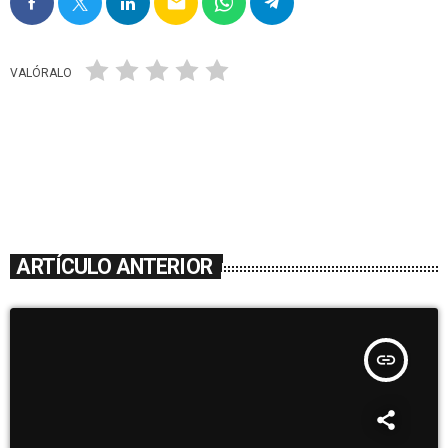
email
VALÓRALO
ARTÍCULO ANTERIOR
insert_link