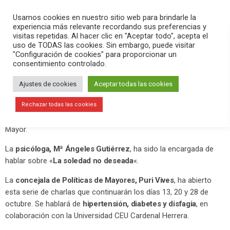
PLAY
search
menu
pause
Usamos cookies en nuestro sitio web para brindarle la
experiencia más relevante recordando sus preferencias y
visitas repetidas. Al hacer clic en "Aceptar todo", acepta el
uso de TODAS las cookies. Sin embargo, puede visitar
octubre 7, 2020
"Configuración de cookies" para proporcionar un
consentimiento controlado.
«La soledad no deseada», primera
charla del Mes del Mayor
Ajustes de cookies
Aceptar todas las cookies
Esta tarde ha comenzado el ciclo de charlas organizado por la
Rechazar todas las cookies
concejalía de Políticas de Mayores con motivo del Mes del
Mayor.
La
psicóloga, Mª Ángeles Gutiérrez
, ha sido la encargada de
hablar sobre «
La soledad no deseada
«.
La
concejala de Políticas de Mayores, Puri Vives
, ha abierto
esta serie de charlas que continuarán los días 13, 20 y 28 de
octubre. Se hablará de
hipertensión, diabetes y disfagia
, en
colaboración con la Universidad CEU Cardenal Herrera.