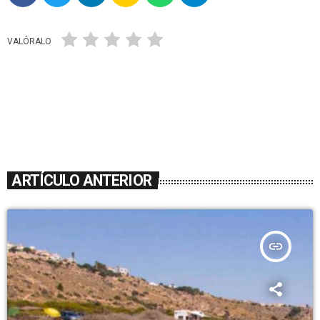
VALÓRALO
ARTÍCULO ANTERIOR
insert_link