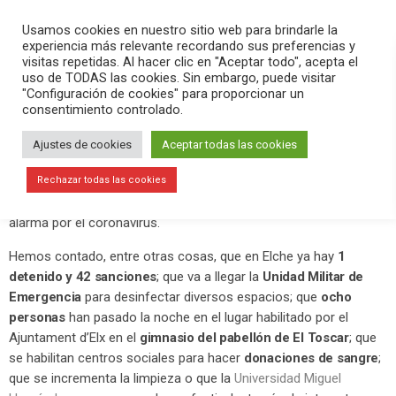
PLAY
search
menu
pause
Usamos cookies en nuestro sitio web para brindarle la
experiencia más relevante recordando sus preferencias y
visitas repetidas. Al hacer clic en "Aceptar todo", acepta el
uso de TODAS las cookies. Sin embargo, puede visitar
marzo 17, 2020
"Configuración de cookies" para proporcionar un
consentimiento controlado.
La UME llega a Elche para desinfectar
puntos estratégicos
Ajustes de cookies
Aceptar todas las cookies
Este martes 17 de marzo hemos hecho al mediodía ? EN
Rechazar todas las cookies
DIRECTO «El Aperitivo» contando la última hora del estado de
alarma por el coronavirus.
Hemos contado, entre otras cosas, que en Elche ya hay
1
detenido y 42 sanciones
; que va a llegar la
Unidad Militar de
Emergencia
para desinfectar diversos espacios; que
ocho
personas
han pasado la noche en el lugar habilitado por el
Ajuntament d’Elx en el
gimnasio del pabellón de El Toscar
; que
se habilitan centros sociales para hacer
donaciones de sangre
;
que se incrementa la limpieza o que la
Universidad Miguel