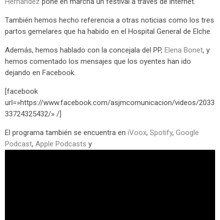
Hernández
pone en marcha un festival a través de internet.
También hemos hecho referencia a otras noticias como los tres
partos gemelares que ha habido en el Hospital General de Elche.
Además, hemos hablado con la concejala del PP,
Elena Bonet
, y
hemos comentado los mensajes que los oyentes han ido
dejando en Facebook.
[facebook
url=»https://www.facebook.com/asjmcomunicacion/videos/2033
33724325432/» /]
El programa también se encuentra en
iVoox
,
Spotify
,
Google
Podcast
,
Apple Podcasts
y