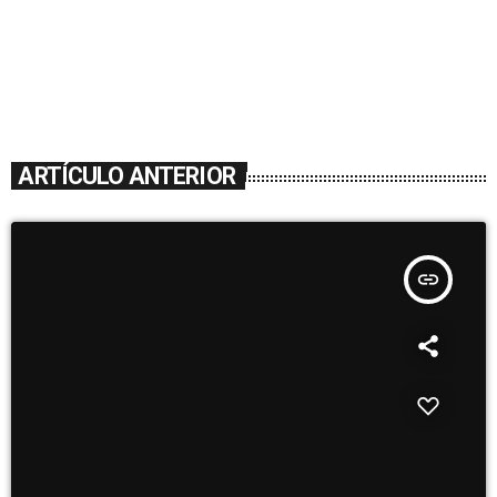
ARTÍCULO ANTERIOR
insert_link