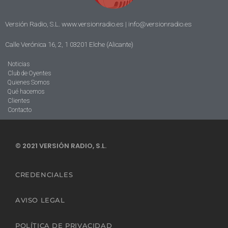
Versión Radio, S.L. www.versionradio.es |
info@versionradio.es
Calle Verónica 16, 2, 1 03201 Elche (Alicante)
Noticias
Club de Oyentes
Quienes Somos
Qué hacemos
Clientes
Contacto
© 2021 VERSIÓN RADIO, S.L.
CREDENCIALES
AVISO LEGAL
POLÍTICA DE PRIVACIDAD