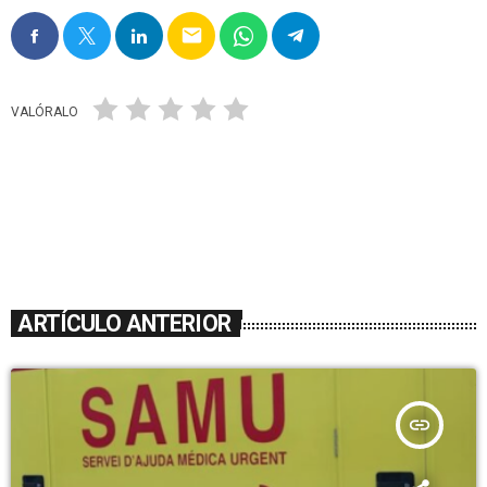
email
VALÓRALO
ARTÍCULO ANTERIOR
insert_link