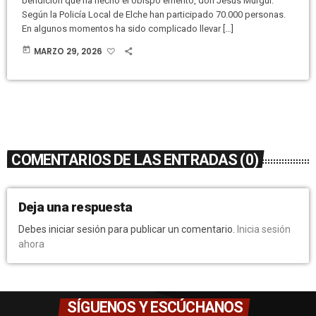
bendición que ha hecho el obispo emérito, don Jesús Murgui.
Según la Policía Local de Elche han participado 70.000 personas.
En algunos momentos ha sido complicado llevar […]
today
MARZO 29, 2026
COMENTARIOS DE LAS ENTRADAS (0)
Deja una respuesta
Debes iniciar sesión para publicar un comentario.
Inicia sesión
ahora
SÍGUENOS Y ESCÚCHANOS