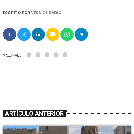
ESCRITO POR
VERSIONRADIO
email
VALÓRALO
ARTÍCULO ANTERIOR