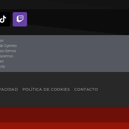
ias
de Oyentes
nes Somos
hacemos
tes
cto
IVACIDAD
POLÍTICA DE COOKIES
CONTACTO