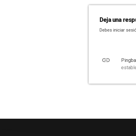
Deja una resp
Debes iniciar sesi
link
Pingba
establ