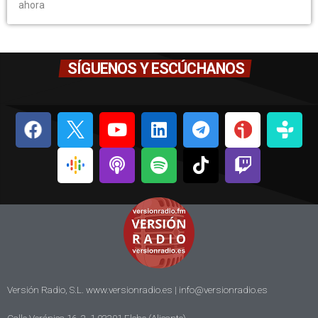
ahora
SÍGUENOS Y ESCÚCHANOS
Versión Radio, S.L. www.versionradio.es |
info@versionradio.es
Calle Verónica 16, 2, 1 03201 Elche (Alicante)