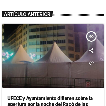
ARTÍCULO ANTERIOR
insert_link
UFECE y Ayuntamiento difieren sobre la
apertura por la noche del Racó de las