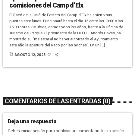
comisiones del Camp d’Elx
El Racó de la Unió de Festers del Camp d’Elx ha abierto sus
puertas este lunes. Funcionará hasta el día 15 entre las 13:00 y las
15:00 horas. Se ubica, como todos los años, frente a la Oficina de
Turismo del Parque. El presidente de la UFECE, Andrés Coves, ha
mostrado su “malestar al no haber autorizado el Ayuntamiento
este año la apertura del Racó por las noches”. En un […]
today
AGOSTO 12, 2025
COMENTARIOS DE LAS ENTRADAS (0)
Deja una respuesta
Debes iniciar sesión para publicar un comentario.
Inicia sesión