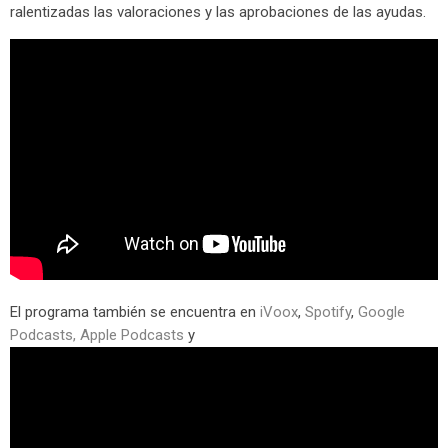
ralentizadas las valoraciones y las aprobaciones de las ayudas.
El programa también se encuentra en
iVoox
,
Spotify
,
Google
Podcasts,
Apple Podcasts
y