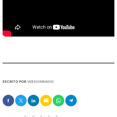
.
ESCRITO POR
VERSIONRADIO
email