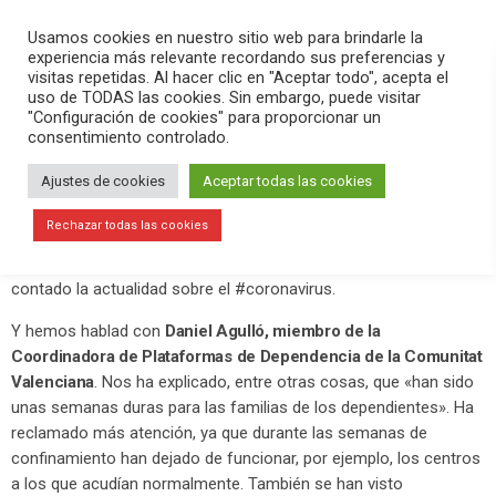
PLAY
search
menu
pause
Usamos cookies en nuestro sitio web para brindarle la
experiencia más relevante recordando sus preferencias y
visitas repetidas. Al hacer clic en "Aceptar todo", acepta el
uso de TODAS las cookies. Sin embargo, puede visitar
mayo 13, 2020
"Configuración de cookies" para proporcionar un
consentimiento controlado.
Las familias de las personas
dependientes reclaman más
Ajustes de cookies
Aceptar todas las cookies
atención
Rechazar todas las cookies
En el programa
Versión Radio-#QuédateEnCasa
hemos
contado la actualidad sobre el #coronavirus.
Y hemos hablad con
Daniel Agulló, miembro de la
Coordinadora de Plataformas de Dependencia de la Comunitat
Valenciana
. Nos ha explicado, entre otras cosas, que «han sido
unas semanas duras para las familias de los dependientes». Ha
reclamado más atención, ya que durante las semanas de
confinamiento han dejado de funcionar, por ejemplo, los centros
a los que acudían normalmente. También se han visto