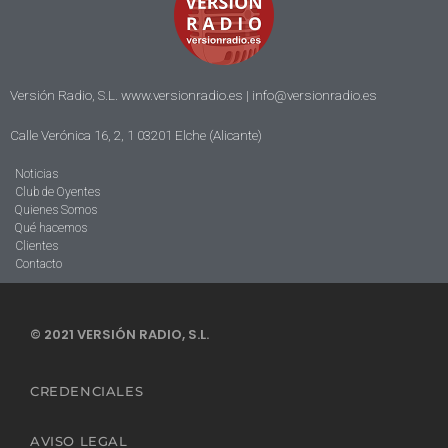
Versión Radio, S.L. www.versionradio.es |
info@versionradio.es
Calle Verónica 16, 2, 1 03201 Elche (Alicante)
Noticias
Club de Oyentes
Quienes Somos
Qué hacemos
Clientes
Contacto
© 2021 VERSIÓN RADIO, S.L.
CREDENCIALES
AVISO LEGAL