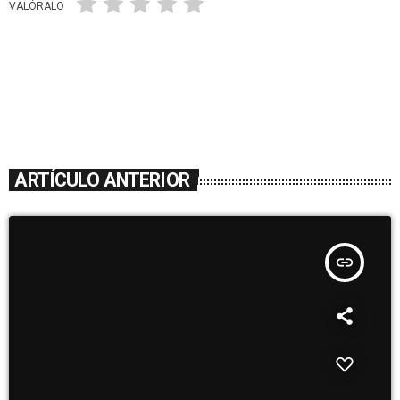
VALÓRALO
ARTÍCULO ANTERIOR
insert_link