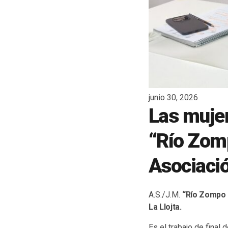
junio 30, 2026
Las mujer
“Río Zomp
Asociació
A.S./J.M.
“Río Zompo (
La Llojta.
Es el trabajo de final 