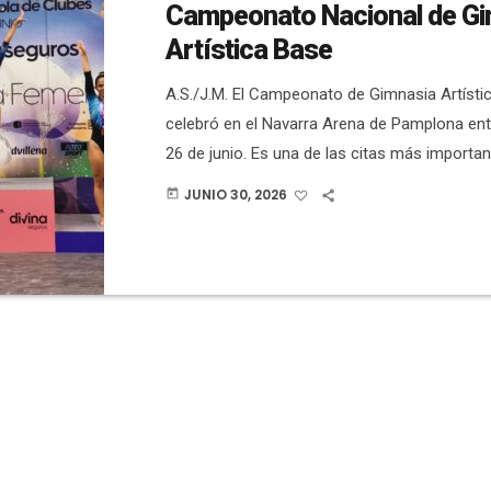
Campeonato Nacional de Gi
Artística Base
A.S./J.M. El Campeonato de Gimnasia Artísti
celebró en el Navarra Arena de Pamplona entr
26 de junio. Es una de las citas más importan
calendario nacional y las gimnastas del Club
JUNIO 30, 2026
today
volvieron a demostrar su esfuerzo, compromi
competitivo. Entre los resultados más desta
destacar en la categoría Base 2 a Lucía Fern
logró una meritoria 4ª […]