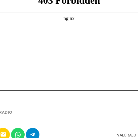
RADIO
email
VALÓRALO