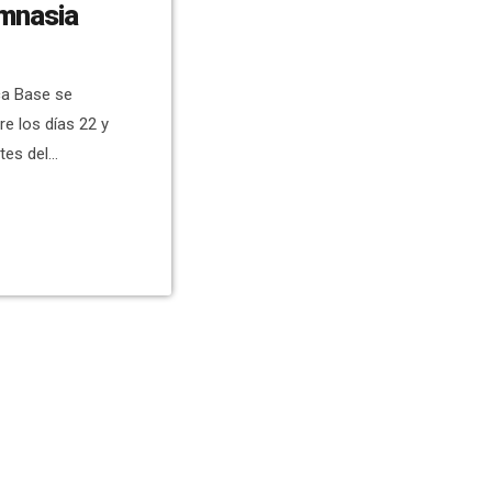
mnasia
ca Base se
e los días 22 y
tes del
 GELX en
so y nivel
cados hay que
ández, que