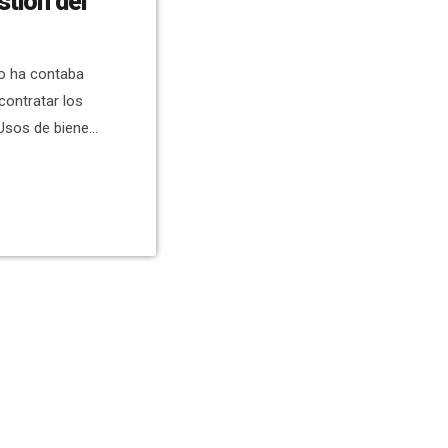
stión del
io ha contaba
contratar los
 Usos de bienes
rimonio de la
a de
a “definir el
l valor