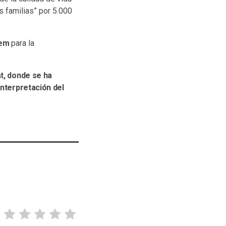
 familias” por 5.000
lem
para la
at, donde se ha
Interpretación del