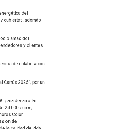
energética del
s y cubiertas, además
dos plantas del
 vendedores y clientes
venios de colaboración
al Carrús 2026”, por un
V.
, para desarrollar
de 24.000 euros;
enores Color
ación de
de la calidad de vida