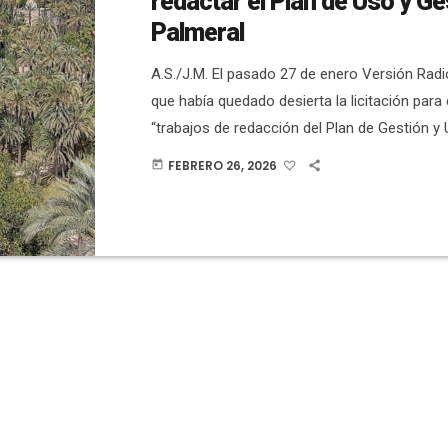
redactar el Plan de Uso y Ge
Palmeral
A.S./J.M. El pasado 27 de enero Versión Rad
que había quedado desierta la licitación para 
“trabajos de redacción del Plan de Gestión y
integrados en el Palmeral de Elche como Pat
FEBRERO 26, 2026
today
Humanidad”. Así se indicaba en la Plataform
Contratación del Sector Público. El objetivo er
sistema de gestión encaminado a conservar e
universal excepcional del bien, así […]