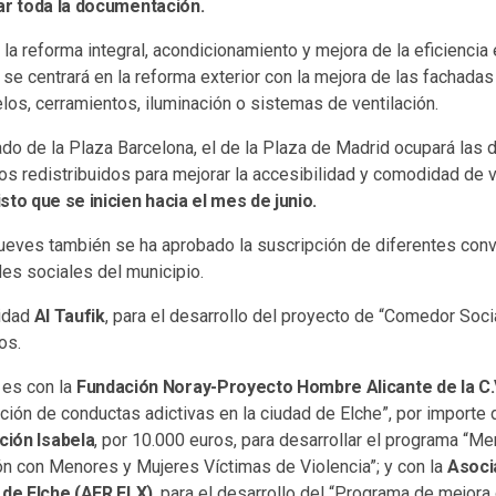
ar toda la documentación.
la reforma integral, acondicionamiento y mejora de la eficiencia 
se centrará en la reforma exterior con la mejora de las fachada
os, cerramientos, iluminación o sistemas de ventilación.
do de la Plaza Barcelona, el de la Plaza de Madrid ocupará las 
tos redistribuidos para mejorar la accesibilidad y comodidad de
sto que se inicien hacia el mes de junio.
 jueves también se ha aprobado la suscripción de diferentes con
es sociales del municipio.
idad
Al Taufik
, para el desarrollo del proyecto de “Comedor Soci
os.
 es con la
Fundación Noray-Proyecto Hombre Alicante de la C.
ión de conductas adictivas en la ciudad de Elche”, por importe 
ción Isabela
, por 10.000 euros, para desarrollar el programa “M
ón con Menores y Mujeres Víctimas de Violencia”; y con la
Asoci
de Elche (AER ELX)
, para el desarrollo del “Programa de mejora 