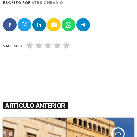
ESCRITO POR
VERSIONRADIO
email
VALÓRALO
ARTÍCULO ANTERIOR
insert_link