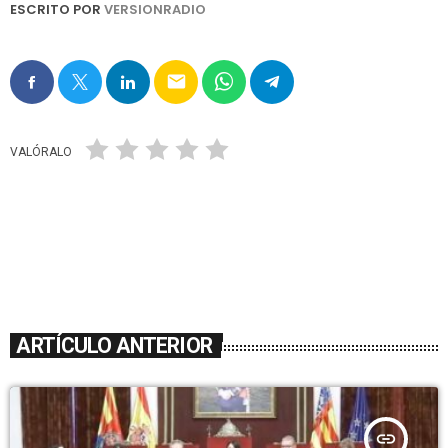
ESCRITO POR
VERSIONRADIO
email
VALÓRALO
ARTÍCULO ANTERIOR
insert_link