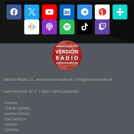
Versión Radio, S.L. www.versionradio.es |
info@versionradio.es
Calle Verónica 16, 2, 1 03201 Elche (Alicante)
Noticias
Club de Oyentes
Quienes Somos
Qué hacemos
Clientes
Contacto