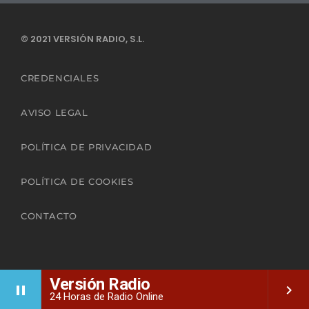
© 2021 VERSIÓN RADIO, S.L.
CREDENCIALES
AVISO LEGAL
POLÍTICA DE PRIVACIDAD
POLÍTICA DE COOKIES
CONTACTO
Versión Radio
pause
keyboard_arrow_right
24 Horas de Radio Online