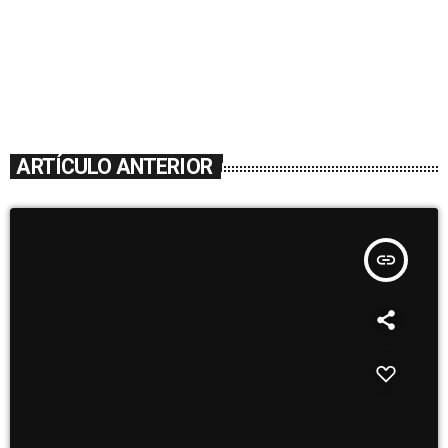
ARTÍCULO ANTERIOR
insert_link