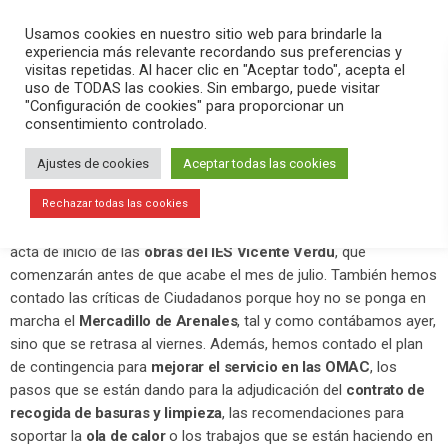
PLAY
search
menu
pause
Usamos cookies en nuestro sitio web para brindarle la
experiencia más relevante recordando sus preferencias y
visitas repetidas. Al hacer clic en "Aceptar todo", acepta el
uso de TODAS las cookies. Sin embargo, puede visitar
julio 7, 2020
"Configuración de cookies" para proporcionar un
consentimiento controlado.
Las obras del IES Vicente Verdú
comenzarán este mes de julio
Ajustes de cookies
Aceptar todas las cookies
En el programa
Versión Radio-El Aperitivo
hemos contado la
Rechazar todas las cookies
actualidad del día. Hemos destacado que mañana se firma el
acta de inicio de las
obras del IES Vicente Verdú
, que
comenzarán antes de que acabe el mes de julio. También hemos
contado las críticas de Ciudadanos porque hoy no se ponga en
marcha el
Mercadillo de Arenales
, tal y como contábamos ayer,
sino que se retrasa al viernes. Además, hemos contado el plan
de contingencia para
mejorar el servicio en las OMAC
, los
pasos que se están dando para la adjudicación del
contrato de
recogida de basuras y limpieza
, las recomendaciones para
soportar la
ola de calor
o los trabajos que se están haciendo en