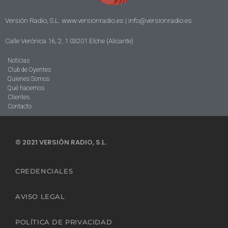
Versión Radio, S.L. www.versionradio.es |
info@versionradio.es
Calle Verónica 16, 2, 1 03201 Elche (Alicante)
Noticias
Club de Oyentes
Quienes Somos
Qué hacemos
Clientes
Contacto
© 2021 VERSIÓN RADIO, S.L.
CREDENCIALES
AVISO LEGAL
POLÍTICA DE PRIVACIDAD