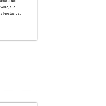
oncejal del
varro, fue
as Fiestas de
ntensa relación
l verlo en los
festivos de la
ante la