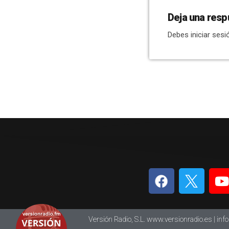
Deja una resp
Debes iniciar sesi
Versión Radio, S.L. www.versionradio.es |
inf