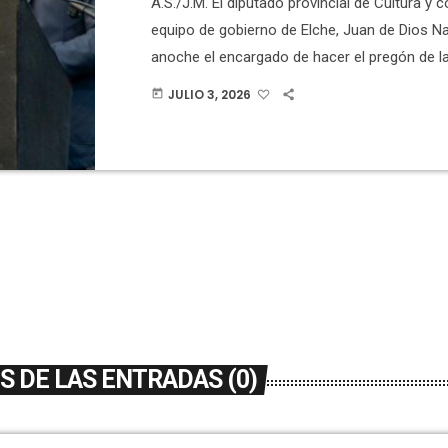
A.S./J.M. El diputado provincial de Cultura y c
equipo de gobierno de Elche, Juan de Dios Na
anoche el encargado de hacer el pregón de l
Playa Lisa y Tamarit. Navarro mantiene una i
JULIO 3, 2026
today
con Santa Pola desde su infancia y es habitua
más importantes actos sociales, culturales y 
localidad, además de residir en Playa Lisa dur
temporada […]
 DE LAS ENTRADAS (0)