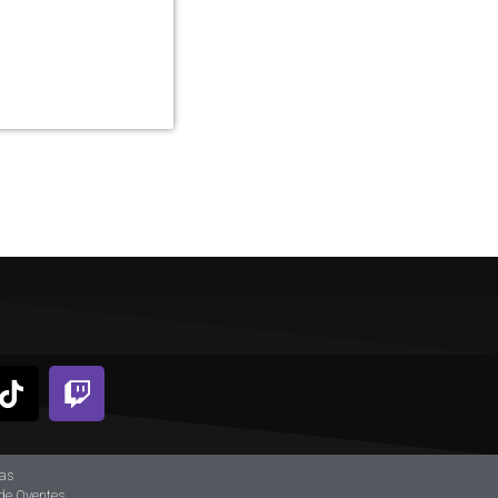
ias
de Oyentes