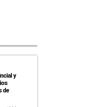
ncial y
ios
s de