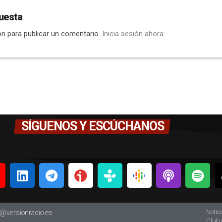
uesta
ón para publicar un comentario.
Inicia sesión ahora
SÍGUENOS Y ESCÚCHANOS
Notic
o@versionradio.es
Club 