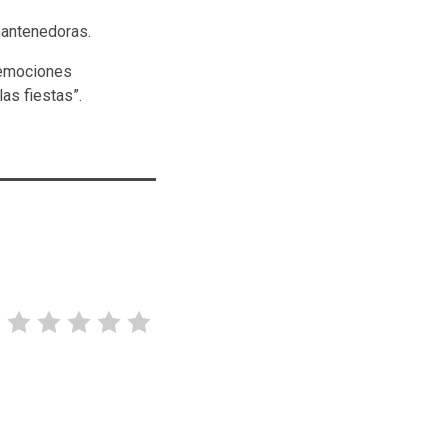
mantenedoras.
s emociones
as fiestas”.