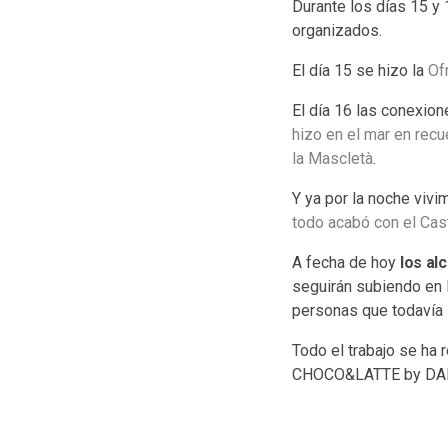
Durante los días 15 y 
organizados.
El día 15 se hizo la
Of
El día 16 las conexio
hizo en el mar en recu
la Mascletà
.
Y ya por la noche viv
todo acabó con el Cast
A fecha de hoy
los al
seguirán subiendo en l
personas que todavía 
Todo el trabajo se ha 
CHOCO&LATTE by DA