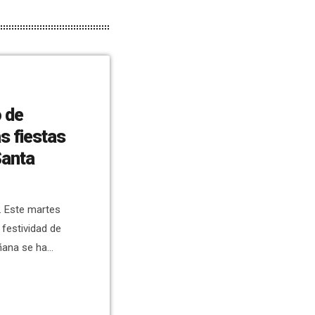
o de
as fiestas
Santa
. Este martes
 festividad de
ñana se ha
 marineros
s hemos
 Facebook