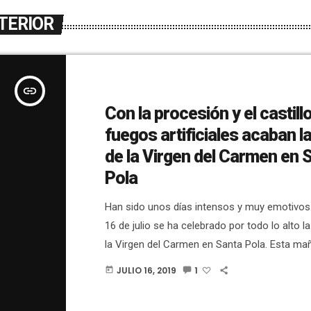
TERIOR
insert_link
Con la procesión y el castill
fuegos artificiales acaban l
de la Virgen del Carmen en 
Pola
Han sido unos días intensos y muy emotivos
16 de julio se ha celebrado por todo lo alto la
la Virgen del Carmen en Santa Pola. Esta ma
hecho la misa, la ofrenda en recuerdo de los
JULIO 16, 2019
1
today
fallecidos y la mascletà. Todos los actos lo
contado todo ? EN DIRECTO en la página de