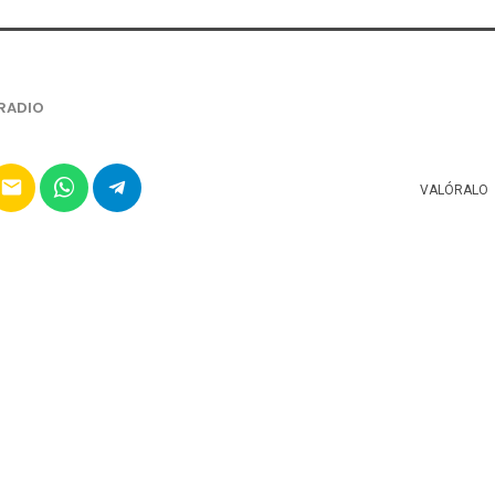
RADIO
email
VALÓRALO