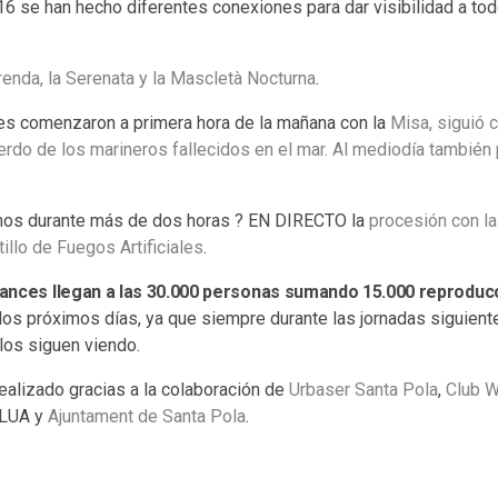
16 se han hecho diferentes conexiones para dar visibilidad a to
renda, la Serenata y la Mascletà Nocturna
.
nes comenzaron a primera hora de la mañana con la
Misa, siguió 
erdo de los marineros fallecidos en el mar. Al mediodía también
imos durante más de dos horas ? EN DIRECTO la
procesión con la
illo de Fuegos Artificiales
.
cances llegan a las 30.000 personas sumando 15.000 reproduc
os próximos días, ya que siempre durante las jornadas siguiente
los siguen viendo.
realizado gracias a la colaboración de
Urbaser Santa Pola
,
Club W
LUA y
Ajuntament de Santa Pola
.