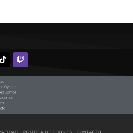
ias
de Oyentes
nes Somos
hacemos
tes
cto
IVACIDAD
POLÍTICA DE COOKIES
CONTACTO