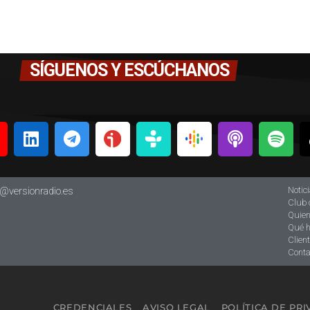
SÍGUENOS Y ESCÚCHANOS
Notic
o@versionradio.es
Club 
Quie
Qué 
Clien
Conta
CREDENCIALES
AVISO LEGAL
POLÍTICA DE PR