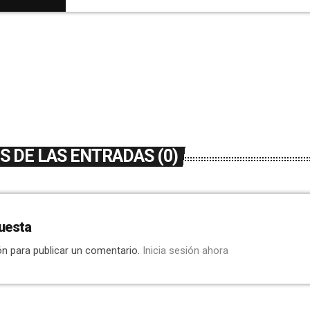
Antonio Sánchez & Javier Muñoz COMUNICA
tarde […]
 DE LAS ENTRADAS (0)
uesta
ón para publicar un comentario.
Inicia sesión ahora