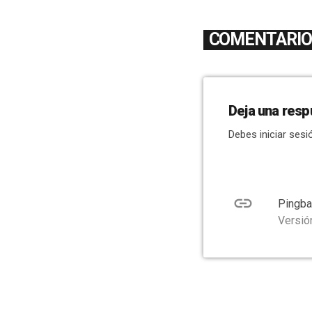
COMENTARIOS
Deja una resp
Debes iniciar sesi
link
Pingba
Versió