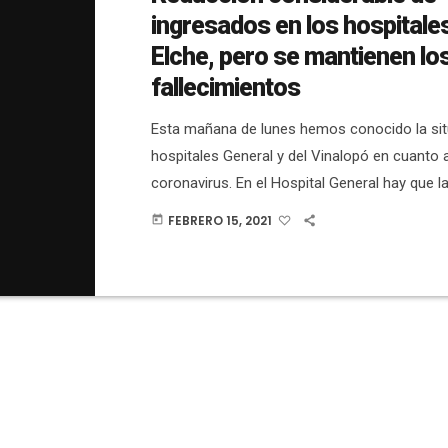
ingresados en los hospitale
Elche, pero se mantienen lo
fallecimientos
Esta mañana de lunes hemos conocido la sit
hospitales General y del Vinalopó en cuanto 
coronavirus. En el Hospital General hay que 
fallecimientos (el viernes fueron 4). En plant
FEBRERO 15, 2021
today
pacientes (el viernes eran 111) y en la UCI 31 
eran 32). En el Hospital del Vinalopó hay que
fallecimientos (el viernes fueron 2). En planta