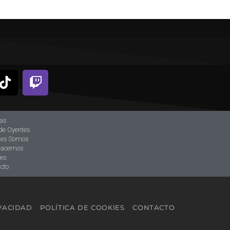
ias
de Oyentes
nes Somos
hacemos
tes
cto
IVACIDAD
POLÍTICA DE COOKIES
CONTACTO