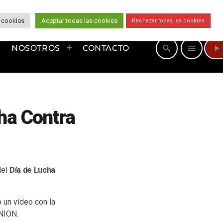
 cookies
Aceptar todas las cookies
Rechazar todas las cookies
play_arrow
search
menu
NOSOTROS
CONTACTO
cha Contra
del
Día de Lucha
 un vídeo con la
ANION.