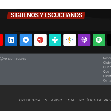
SÍGUENOS Y ESCÚCHANOS
Notic
o@versionradio.es
Club 
Quie
Qué 
Clien
Conta
CREDENCIALES
AVISO LEGAL
POLÍTICA DE PR