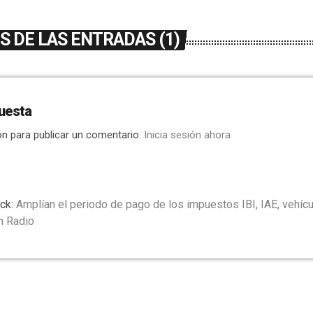
 DE LAS ENTRADAS (1)
uesta
ón para publicar un comentario.
Inicia sesión ahora
ck:
Amplían el periodo de pago de los impuestos IBI, IAE, vehíc
n Radio