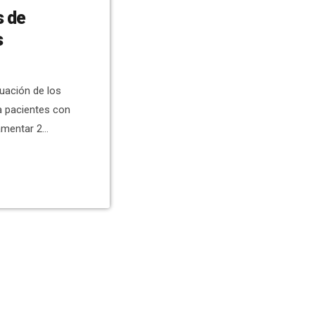
s de
s
uación de los
a pacientes con
lamentar 2
a hay 95
(el viernes
 lamentar 4
 hay 61 […]