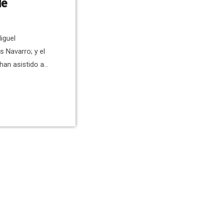
de
Miguel
s Navarro; y el
han asistido a
 del Primer
 del Segura.
ses, en el
y con