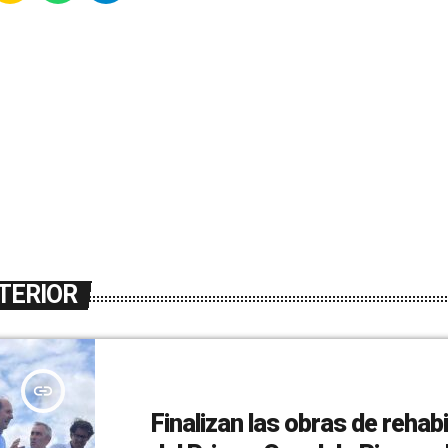
TERIOR
insert_link
Finalizan las obras de rehabi