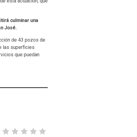
 de esta actuación, que
tirá culminar una
an José.
ucción de 43 pozos de
e las superficies
rvicios que puedan