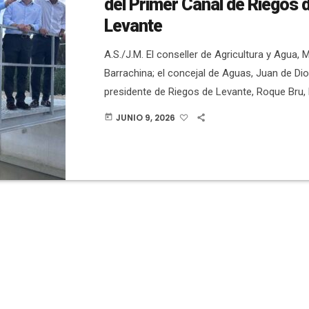
del Primer Canal de Riegos 
Levante
A.S./J.M. El conseller de Agricultura y Agua, 
Barrachina; el concejal de Aguas, Juan de Dio
presidente de Riegos de Levante, Roque Bru, 
la inauguración de las obras de rehabilitación
JUNIO 9, 2026
today
Canal de Riegos de Levante, Margen Izquierda
Los trabajos se han prolongado durante 6 me
tramo de la primera a la segunda elevación, 
presupuesto de 4’2 […]