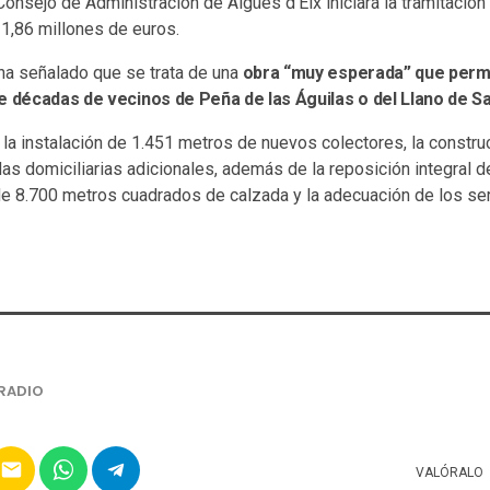
Consejo de Administración de Aigües d’Elx iniciará la tramitación
 1,86 millones de euros.
 ha señalado que se trata de una
obra “muy esperada” que permi
e décadas de vecinos de Peña de las Águilas o del Llano de S
la instalación de 1.451 metros de nuevos colectores, la constr
as domiciliarias adicionales, además de la reposición integral d
de 8.700 metros cuadrados de calzada y la adecuación de los se
RADIO
email
VALÓRALO