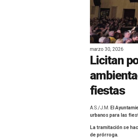
marzo 30, 2026
Licitan p
ambientac
fiestas
A.S./J.M.
El Ayuntamie
urbanos para las fies
La tramitación se hac
de prórroga.