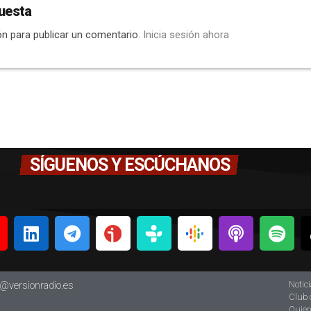
uesta
ón para publicar un comentario.
Inicia sesión ahora
SÍGUENOS Y ESCÚCHANOS
Notic
o@versionradio.es
Club 
Quie