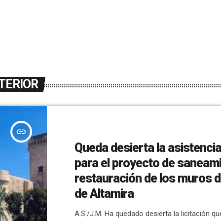
TERIOR
insert_link
Queda desierta la asistencia
para el proyecto de saneami
restauración de los muros d
de Altamira
A.S./J.M. Ha quedado desierta la licitación qu