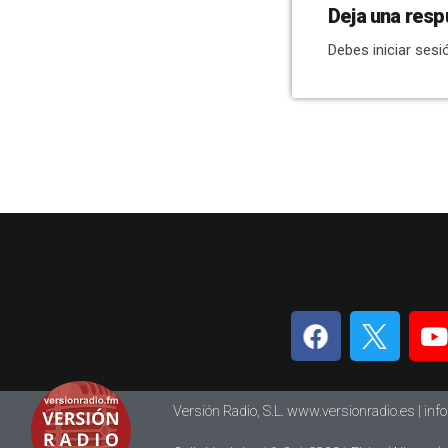
Deja una resp
Debes iniciar sesi
Versión Radio, S.L. www.versionradio.es |
inf