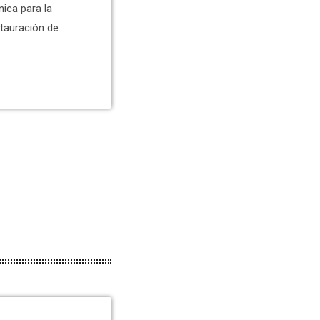
nica para la
tauración de
lacio de
ontratación del
icitación por
ato era la