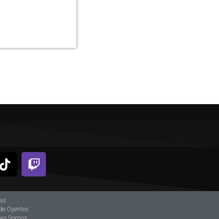
ias
de Oyentes
nes Somos