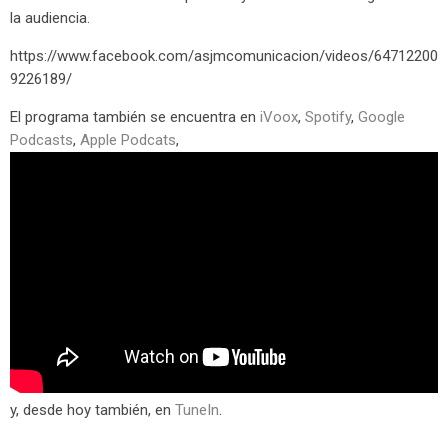
la audiencia.
https://www.facebook.com/asjmcomunicacion/videos/64712200
9226189/
El programa también se encuentra en
iVoox
,
Spotify
,
Google
Podcasts
,
Apple Podcats
,
y, desde hoy también, en
TuneIn
.