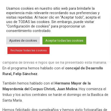
PLAY
search
menu
pause
Usamos cookies en nuestro sitio web para brindarle la
experiencia más relevante recordando sus preferencias y
visitas repetidas. Al hacer clic en "Aceptar todo", acepta el
uso de TODAS las cookies. Sin embargo, puede visitar
junio 11, 2020
"Configuración de cookies" para proporcionar un
consentimiento controlado.
Los actos del Corpus Christi se harán
el domingo
Ajustes de cookies
Aceptar todas las cookies
En el programa Versión Radio-El Aperitivo hemos contado la
Rechazar todas las cookies
actualidad de la mañana. Hemos destacado los datos de la
campaña de brevas e higos que se ha presentado esta mañana
.
En el programa hemos hablado con el
concejal de Desarrollo
Rural, Felip Sánchez
.
También hemos hablado con el
Hermano Mayor de la
Mayordomía del Corpus Christi, Juan Molina
. Hoy comienza el
triduo y los actos centrales se harán el domingo en la Basílica de
Santa María.
Hemos felicitado dos cumpleaños y hemos visto fotografías de