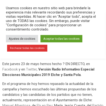
PLAY
search
menu
pause
Usamos cookies en nuestro sitio web para brindarle la
experiencia más relevante recordando sus preferencias y
visitas repetidas. Al hacer clic en "Aceptar todo", acepta el
uso de TODAS las cookies. Sin embargo, puede visitar
mayo 23, 2019
"Configuración de cookies" para proporcionar un
consentimiento controlado.
Los candidatos lanzan sus últimos
mensajes en Versión Radio
Ajustes de cookies
Aceptar todas las cookies
Informativo Especial Elecciones
Rechazar todas las cookies
Municipales
Este jueves 23 de mayo hemos hecho ? EN DIRECTO, en
Facebook
y en
Twitter
,
Versión Radio Informativo Especial
Elecciones Municipales 2019 Elche y Santa Pola.
En el programa de hoy hemos repasado la actualidad de la
campaña y hemos escuchado las últimas propuestas de los
candidatos y las candidatas de los partidos que no tienen,
actualmente, representación en el Ayuntamiento de Elche:
Manuel Albentosa
, de
Elx en Peu
; María Jesús Cuesta, del
Partido