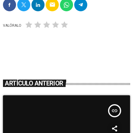
email
VALÓRALO
ARTÍCULO ANTERIOR
insert_link