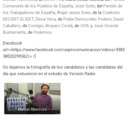
Comunista de los Pueblos de España
;
José Soler
, del
Partido de
los Trabajadores de España
;
Ángel Jesús Soler
, de la
Coalición
DECIDET ELIGET
;
Elena Vera
, de
Poble Democràtic Podem
;
David
Caballero
, de
Contigo
;
Amparo Cerdá
, de
VOX
; y
José Vicente
Bustamante
, de
Podemos
.
[facebook
url=»https://www.facebook.com/asjmcomunicacion/videos/4382
58020299562/» /]
Os dejamos la fotografía de los candidatos y las candidatas del
día que estuvieron en el estudio de Versión Radio.
María Jesús Cuesta
Manuel Albentosa
José Soler
Ángel Jesús Soler