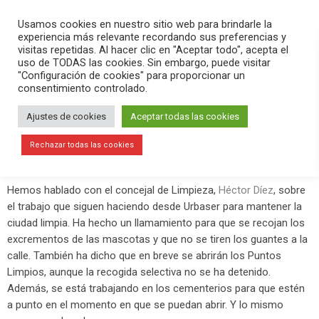
PLAY
search
menu
pause
Usamos cookies en nuestro sitio web para brindarle la
experiencia más relevante recordando sus preferencias y
visitas repetidas. Al hacer clic en "Aceptar todo", acepta el
uso de TODAS las cookies. Sin embargo, puede visitar
mayo 14, 2020
"Configuración de cookies" para proporcionar un
consentimiento controlado.
Los cementerios se preparan para la
reapertura
Ajustes de cookies
Aceptar todas las cookies
En el programa
Versión Radio-#QuédateEnCasa
hemos
Rechazar todas las cookies
contado la actualidad del #coronavirus.
Hemos hablado con el concejal de Limpieza,
Héctor Díez
, sobre
el trabajo que siguen haciendo desde Urbaser para mantener la
ciudad limpia. Ha hecho un llamamiento para que se recojan los
excrementos de las mascotas y que no se tiren los guantes a la
calle. También ha dicho que en breve se abrirán los Puntos
Limpios, aunque la recogida selectiva no se ha detenido.
Además, se está trabajando en los cementerios para que estén
a punto en el momento en que se puedan abrir. Y lo mismo