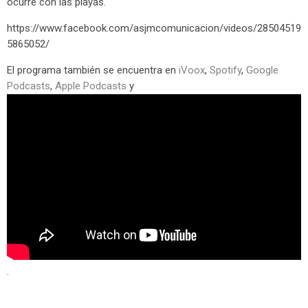
ocurre con las playas.
https://www.facebook.com/asjmcomunicacion/videos/28504519
5865052/
El programa también se encuentra en
iVoox
,
Spotify
,
Google
Podcasts
,
Apple Podcasts
y
.