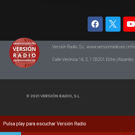
Versión Radio, S.L. www.versionradio.es |
inf
Calle Verónica 16, 2, 1 03201 Elche (Alicante)
© 2021 VERSIÓN RADIO, S.L.