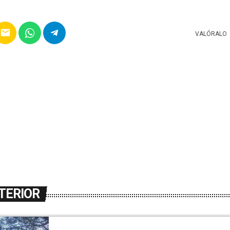
email
VALÓRALO
TERIOR