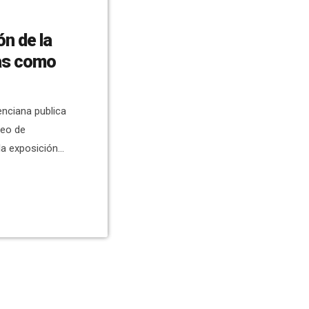
ón de la
as como
lenciana publica
seo de
la exposición
obaron PP y VOX
n contra de
 pasado 23 de