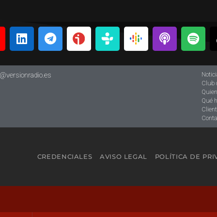
Notic
o@versionradio.es
Club 
Quie
Qué 
Clien
Conta
CREDENCIALES
AVISO LEGAL
POLÍTICA DE PR