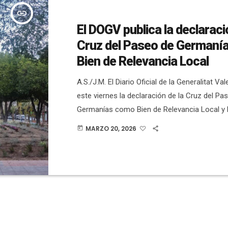
insert_link
El DOGV publica la declaraci
Cruz del Paseo de Germaní
Bien de Relevancia Local
A.S./J.M. El Diario Oficial de la Generalitat Va
este viernes la declaración de la Cruz del Pa
Germanías como Bien de Relevancia Local y 
pública del acuerdo durante 45 días. Lo apr
MARZO 20, 2026
today
en el pleno del mes de febrero con el voto e
PSOE y Compromís. El pleno municipal fue el
febrero y este viernes en el Diario […]