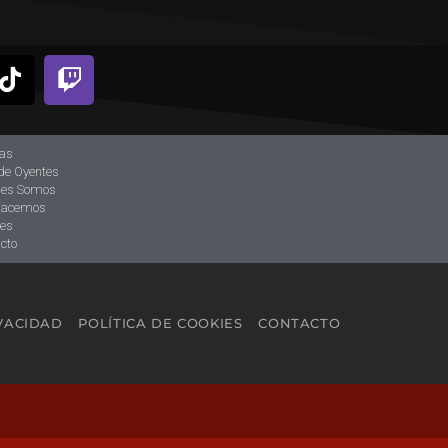
ias
de Oyentes
nes Somos
hacemos
tes
cto
IVACIDAD
POLÍTICA DE COOKIES
CONTACTO