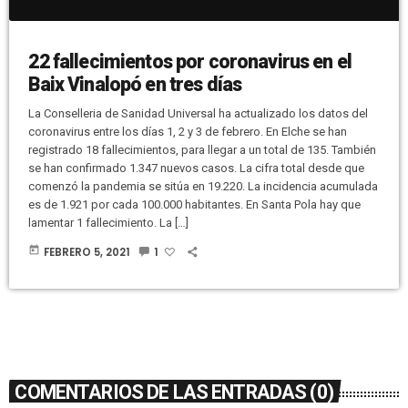
22 fallecimientos por coronavirus en el
Baix Vinalopó en tres días
La Conselleria de Sanidad Universal ha actualizado los datos del
coronavirus entre los días 1, 2 y 3 de febrero. En Elche se han
registrado 18 fallecimientos, para llegar a un total de 135. También
se han confirmado 1.347 nuevos casos. La cifra total desde que
comenzó la pandemia se sitúa en 19.220. La incidencia acumulada
es de 1.921 por cada 100.000 habitantes. En Santa Pola hay que
lamentar 1 fallecimiento. La […]
today
FEBRERO 5, 2021
1
COMENTARIOS DE LAS ENTRADAS (0)