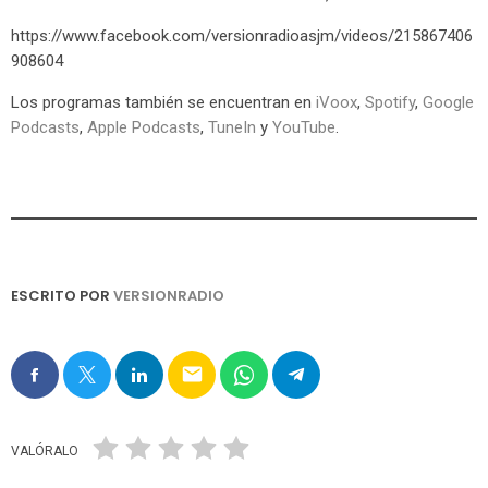
https://www.facebook.com/versionradioasjm/videos/215867406
908604
Los programas también se encuentran en
iVoox
,
Spotify
,
Google
Podcasts
,
Apple Podcasts
,
TuneIn
y
YouTube
.
ESCRITO POR
VERSIONRADIO
email
VALÓRALO