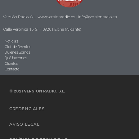
Versión Radio, S.L. www.versionradio.es |
info@versionradio.es
Calle Verónica 16, 2, 1 03201 Elche (Alicante)
Noticias
Club de Oyentes
Quienes Somos
Qué hacemos
Clientes
Contacto
© 2021 VERSIÓN RADIO, S.L.
CREDENCIALES
AVISO LEGAL