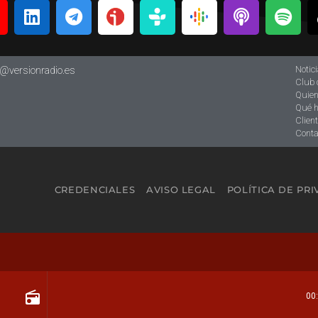
Notic
o@versionradio.es
Club 
Quie
Qué 
Clien
Conta
CREDENCIALES
AVISO LEGAL
POLÍTICA DE PR
radio
00