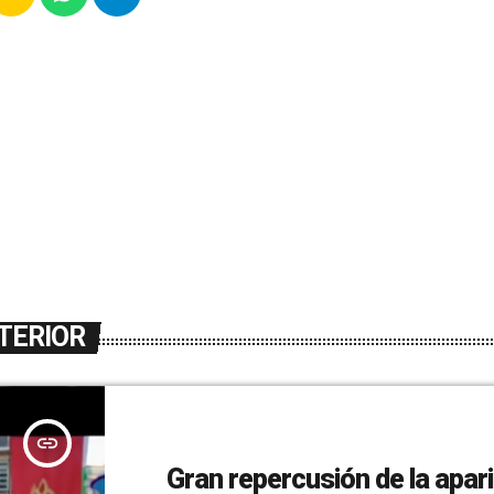
TERIOR
insert_link
Gran repercusión de la apar