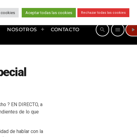
 cookies
Aceptar todas las cookies
Rechazar todas las cookies
play_arrow
search
menu
NOSOTROS
CONTACTO
pecial
cho ? EN DIRECTO, a
endientes de lo que
dad de hablar con la