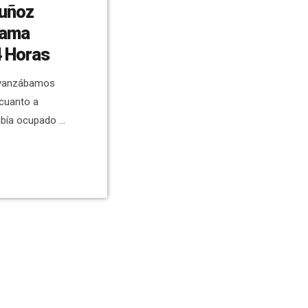
Muñoz
rama
4 Horas
avanzábamos
 cuanto a
abía ocupado el
ez & Javier
tido el
s redes
na, a través de