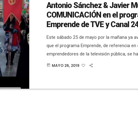
Antonio Sánchez & Javier 
COMUNICACIÓN en el prog
Emprende de TVE y Canal 2
Este sábado 25 de mayo por la mañana ya 
que el programa Emprende, de referencia en
emprendedores de la televisión pública, se h
trabajo que realizamos desde Antonio Sánch
MAYO 26, 2019
today
Muñoz COMUNICACIÓN. Desde que se ha emi
programa y lo hemos compartido en nuestra
sociales el aluvión de felicitaciones en perso
las redes o en mensajes no ha parado […]