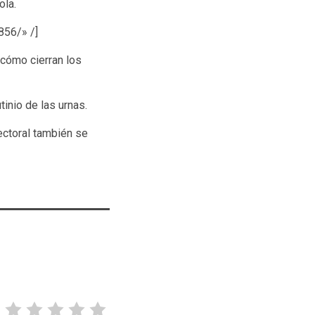
ola.
56/» /]
 cómo cierran los
inio de las urnas.
ectoral también se