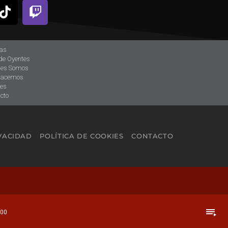
ias
de Oyentes
nes Somos
hacemos
tes
cto
IVACIDAD
POLÍTICA DE COOKIES
CONTACTO
playlist_play
:00