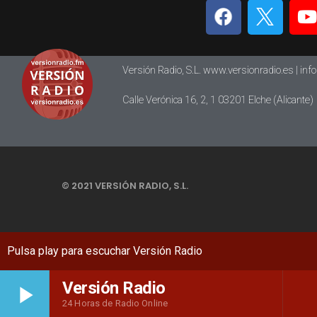
Versión Radio, S.L. www.versionradio.es |
inf
Calle Verónica 16, 2, 1 03201 Elche (Alicante)
© 2021 VERSIÓN RADIO, S.L.
Versión Radio
play_arrow
24 Horas de Radio Online