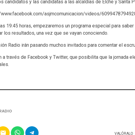
los candidatos y las candidatas a las alcaldías de Elche y Santa P
s://www.facebook.com/asjmcomunicacion/videos/6099478794928
de las 19:45 horas, empezaremos un programa especial para saber
ar los resultados, una vez que se vayan conociendo.
ión Radio irán pasando muchos invitados para comentar el escrut
a través de Facebook y Twitter, que posibilita que la jornada el
ales.
RADIO
email
VALÓRALO