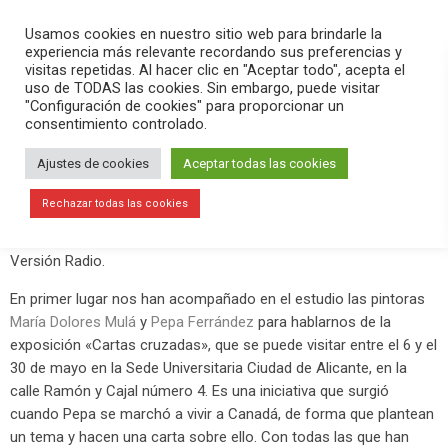
PLAY
search
menu
pause
Usamos cookies en nuestro sitio web para brindarle la
experiencia más relevante recordando sus preferencias y
visitas repetidas. Al hacer clic en "Aceptar todo", acepta el
uso de TODAS las cookies. Sin embargo, puede visitar
abril 24, 2019
"Configuración de cookies" para proporcionar un
consentimiento controlado.
María Dolores Mulá, Pepa Ferrández
y Juanjo Rodríguez Noguera pasan
Ajustes de cookies
Aceptar todas las cookies
por Versión Radio
Rechazar todas las cookies
Este miércoles 24 de abril hemos hecho un nuevo programa de
Versión Radio.
En primer lugar nos han acompañado en el estudio las pintoras
María Dolores Mulá
y
Pepa Ferrández
para hablarnos de la
exposición «Cartas cruzadas», que se puede visitar entre el 6 y el
30 de mayo en la Sede Universitaria Ciudad de Alicante, en la
calle Ramón y Cajal número 4. Es una iniciativa que surgió
cuando Pepa se marchó a vivir a Canadá, de forma que plantean
un tema y hacen una carta sobre ello. Con todas las que han