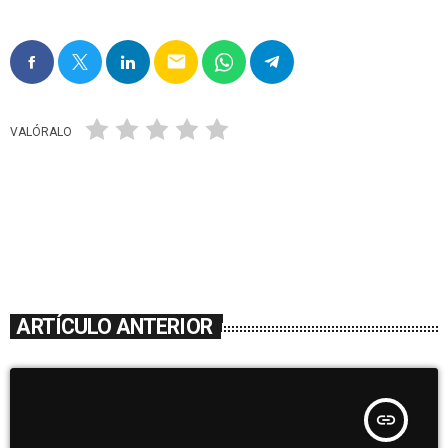
email
VALÓRALO
ARTÍCULO ANTERIOR
insert_link