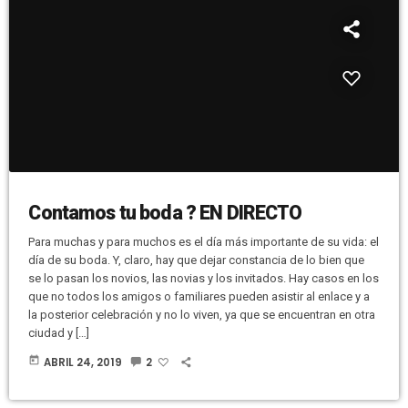
Contamos tu boda ? EN DIRECTO
Para muchas y para muchos es el día más importante de su vida: el
día de su boda. Y, claro, hay que dejar constancia de lo bien que
se lo pasan los novios, las novias y los invitados. Hay casos en los
que no todos los amigos o familiares pueden asistir al enlace y a
la posterior celebración y no lo viven, ya que se encuentran en otra
ciudad y […]
today
ABRIL 24, 2019
2