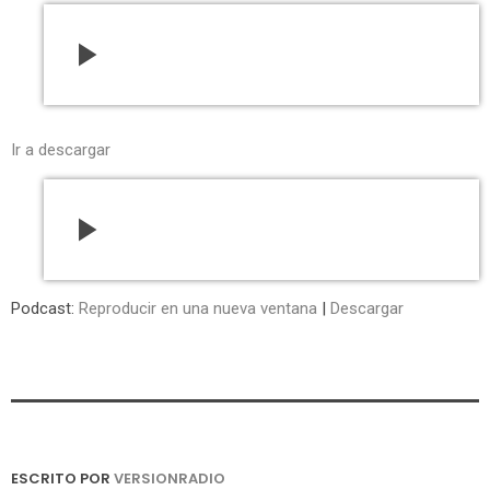
play_arrow
Ir a descargar
play_arrow
Podcast:
Reproducir en una nueva ventana
|
Descargar
ESCRITO POR
VERSIONRADIO