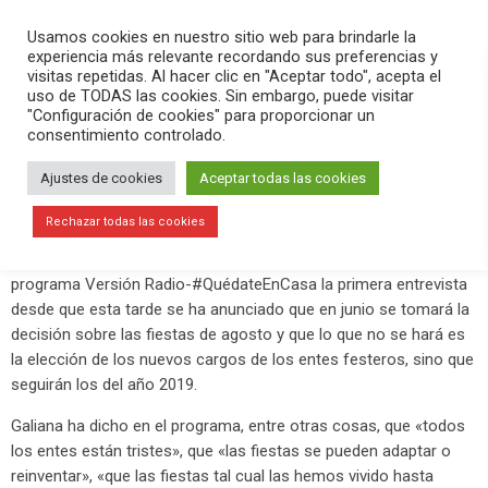
PLAY
search
menu
pause
Usamos cookies en nuestro sitio web para brindarle la
experiencia más relevante recordando sus preferencias y
visitas repetidas. Al hacer clic en "Aceptar todo", acepta el
uso de TODAS las cookies. Sin embargo, puede visitar
abril 25, 2020
"Configuración de cookies" para proporcionar un
consentimiento controlado.
Mariola Galiana: «Las fiestas tal cual
las hemos vivido hasta ahora no van
Ajustes de cookies
Aceptar todas las cookies
a ser»
Rechazar todas las cookies
La concejala de Fiestas,
Mariola Galiana
, ha concedido al
programa Versión Radio-#QuédateEnCasa la primera entrevista
desde que esta tarde se ha anunciado que en junio se tomará la
decisión sobre las fiestas de agosto y que lo que no se hará es
la elección de los nuevos cargos de los entes festeros, sino que
seguirán los del año 2019.
Galiana ha dicho en el programa, entre otras cosas, que «todos
los entes están tristes», que «las fiestas se pueden adaptar o
reinventar», «que las fiestas tal cual las hemos vivido hasta