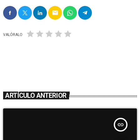
email
VALÓRALO
ARTÍCULO ANTERIOR
insert_link