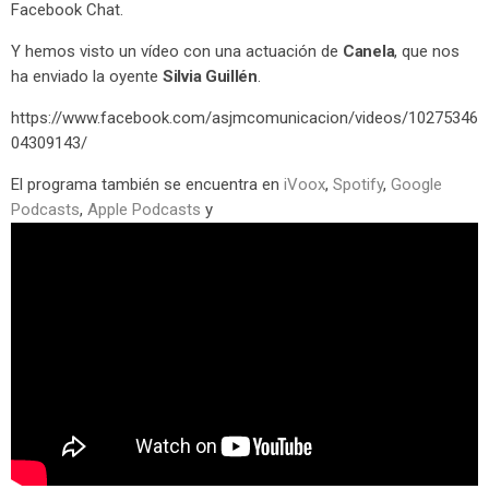
Facebook Chat.
Y hemos visto un vídeo con una actuación de
Canela
, que nos
ha enviado la oyente
Silvia Guillén
.
https://www.facebook.com/asjmcomunicacion/videos/10275346
04309143/
El programa también se encuentra en
iVoox
,
Spotify
,
Google
Podcasts
,
Apple Podcasts
y