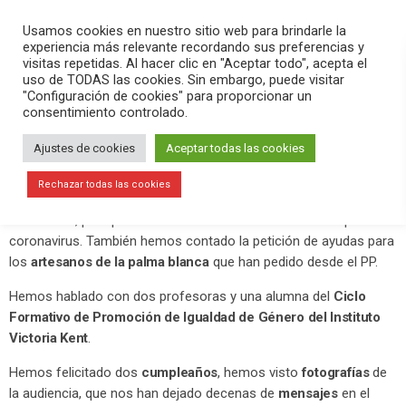
PLAY
search
menu
pause
Usamos cookies en nuestro sitio web para brindarle la
experiencia más relevante recordando sus preferencias y
visitas repetidas. Al hacer clic en "Aceptar todo", acepta el
uso de TODAS las cookies. Sin embargo, puede visitar
junio 10, 2020
"Configuración de cookies" para proporcionar un
consentimiento controlado.
Más ayudas para el IBI
Ajustes de cookies
Aceptar todas las cookies
En el programa Versión Radio-El Aperit
ivo
hemos contado la
actualidad de la mañana, como las ayudas para el pago del
IBI
,
Rechazar todas las cookies
que se podrán solicitar desde el próximo lunes. Hay novedades,
sobre todo, para personas afectadas económicamente por el
coronavirus. También hemos contado la petición de ayudas para
los
artesanos de la palma blanca
que han pedido desde el PP.
Hemos hablado con dos profesoras y una alumna del
Ciclo
Formativo de Promoción de Igualdad de Género del Instituto
Victoria Kent
.
Hemos felicitado dos
cumpleaños
, hemos visto
fotografías
de
la audiencia, que nos han dejado decenas de
mensajes
en el