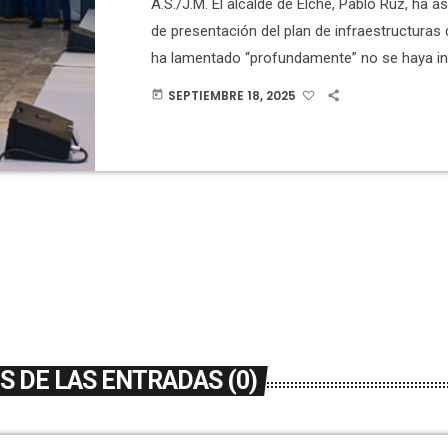
A.S./J.M. El alcalde de Elche, Pablo Ruz, ha as
de presentación del plan de infraestructuras
ha lamentado “profundamente” no se haya inv
ni a la Diputación Provincial ni a la Generalita
SEPTIEMBRE 18, 2025
today
También ha dicho que la invitación al Ayunta
llegó ayer pocos minutos antes de las 14:00 
pedido una reunión al ministro de Transporte
Puente. […]
 DE LAS ENTRADAS (0)