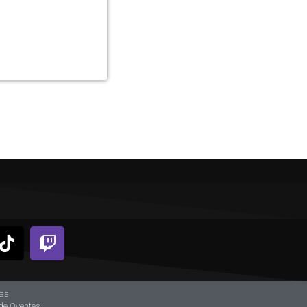
ias
de Oyentes