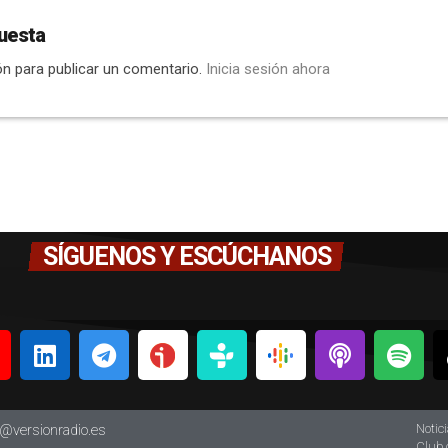
uesta
ón para publicar un comentario.
Inicia sesión ahora
SÍGUENOS Y ESCÚCHANOS
Notic
o@versionradio.es
Club 