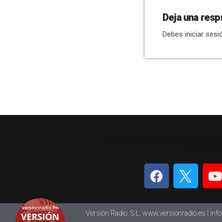
Deja una resp
Debes iniciar sesi
Versión Radio, S.L. www.versionradio.es |
inf