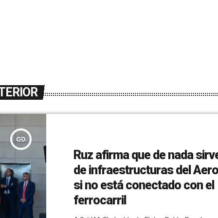
TERIOR
insert_link
Ruz afirma que de nada sirv
de infraestructuras del Aer
si no está conectado con el
ferrocarril