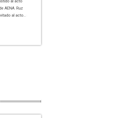
istido al acto
 de AENA. Ruz
itado al acto
t Valenciana.
miento de Elche
horas. Se le ha
s, Óscar