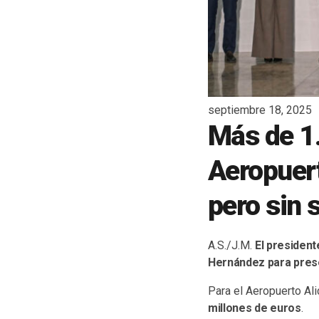
septiembre 18, 2025
Más de 1.
Aeropuert
pero sin 
A.S./J.M.
El president
Hernández para prese
Para el Aeropuerto Al
millones de euros
.